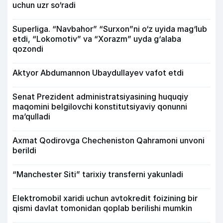
uchun uzr so‘radi
Superliga. “Navbahor” “Surxon”ni o‘z uyida mag‘lub
etdi, “Lokomotiv” va “Xorazm” uyda g‘alaba
qozondi
Aktyor Abdu­mannon Ubaydullayev vafot etdi
Senat Prezident administratsiyasining huquqiy
maqomini belgilovchi konstitutsiyaviy qonunni
ma’qulladi
Axmat Qodirovga Checheniston Qahramoni unvoni
berildi
“Manchester Siti” tarixiy transferni yakunladi
Elektromobil xaridi uchun avtokredit foizining bir
qismi davlat tomonidan qoplab berilishi mumkin