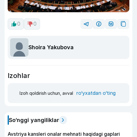
0
0
Shoira Yakubova
Izohlar
ro‘yxatdan o‘ting
Izoh qoldirish uchun, avval
So‘nggi yangiliklar
Avstriya kansleri onalar mehnati haqidagi gaplari