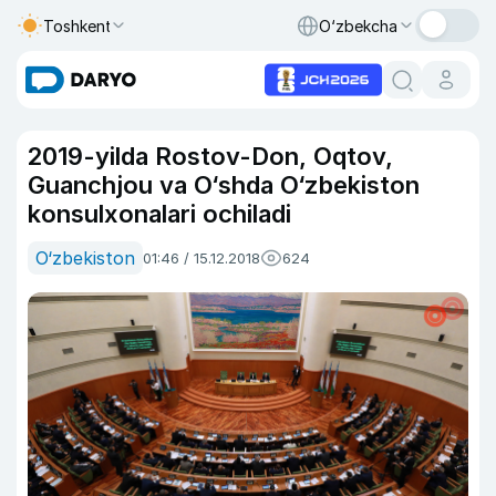
Toshkent
O‘zbekcha
2019-yilda Rostov-Don, Oqtov,
Guanchjou va O‘shda O‘zbekiston
konsulxonalari ochiladi
O‘zbekiston
01:46 / 15.12.2018
624