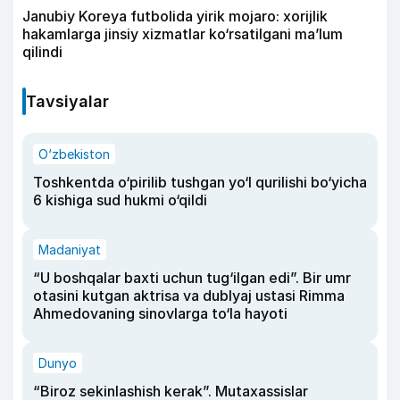
Janubiy Koreya futbolida yirik mojaro: xorijlik
hakamlarga jinsiy xizmatlar ko‘rsatilgani ma’lum
qilindi
Tavsiyalar
O‘zbekiston
Toshkentda o‘pirilib tushgan yo‘l qurilishi bo‘yicha
6 kishiga sud hukmi o‘qildi
Madaniyat
“U boshqalar baxti uchun tug‘ilgan edi”. Bir umr
otasini kutgan aktrisa va dublyaj ustasi Rimma
Ahmedovaning sinovlarga to‘la hayoti
Dunyo
“Biroz sekinlashish kerak”. Mutaxassislar