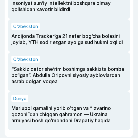
insoniyat sun’iy intellektni boshqara olmay
qolishidan xavotir bildirdi
O‘zbekiston
Andijonda Tracker’ga 21 nafar bog‘cha bolasini
joylab, YTH sodir etgan ayolga sud hukmi o‘qildi
O‘zbekiston
“Sakkiz qator she’rim boshimga sakkizta bomba
bo‘lgan”. Abdulla Oripovni siyosiy ayblovlardan
asrab qolgan voqea
Dunyo
Mariupol qamalini yorib oʻtgan va “Izvarino
qozoni”dan chiqqan qahramon — Ukraina
armiyasi bosh qoʻmondoni Drapatiy haqida