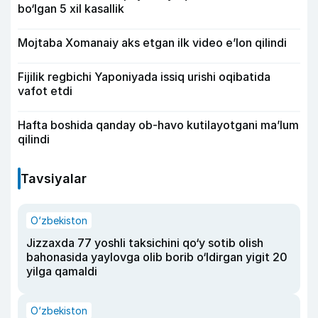
bo‘lgan 5 xil kasallik
Mojtaba Xomanaiy aks etgan ilk video e’lon qilindi
Fijilik regbichi Yaponiyada issiq urishi oqibatida
vafot etdi
Hafta boshida qanday ob-havo kutilayotgani ma’lum
qilindi
Tavsiyalar
O‘zbekiston
Jizzaxda 77 yoshli taksichini qo‘y sotib olish
bahonasida yaylovga olib borib o‘ldirgan yigit 20
yilga qamaldi
O‘zbekiston