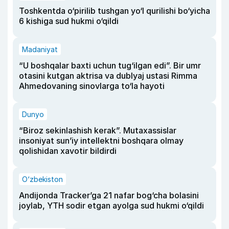
Toshkentda o‘pirilib tushgan yo‘l qurilishi bo‘yicha
6 kishiga sud hukmi o‘qildi
Madaniyat
“U boshqalar baxti uchun tug‘ilgan edi”. Bir umr
otasini kutgan aktrisa va dublyaj ustasi Rimma
Ahmedovaning sinovlarga to‘la hayoti
Dunyo
“Biroz sekinlashish kerak”. Mutaxassislar
insoniyat sun’iy intellektni boshqara olmay
qolishidan xavotir bildirdi
O‘zbekiston
Andijonda Tracker’ga 21 nafar bog‘cha bolasini
joylab, YTH sodir etgan ayolga sud hukmi o‘qildi