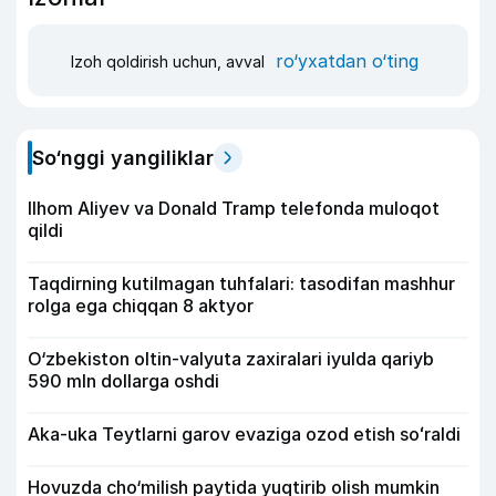
ro‘yxatdan o‘ting
Izoh qoldirish uchun, avval
So‘nggi yangiliklar
Ilhom Aliyev va Donald Tramp telefonda muloqot
qildi
Taqdirning kutilmagan tuhfalari: tasodifan mashhur
rolga ega chiqqan 8 aktyor
O‘zbekiston oltin-valyuta zaxiralari iyulda qariyb
590 mln dollarga oshdi
Aka-uka Teytlarni garov evaziga ozod etish soʻraldi
Hovuzda cho‘milish paytida yuqtirib olish mumkin