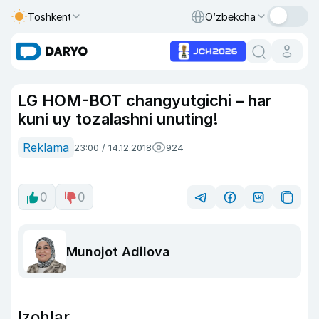
Toshkent
O‘zbekcha
LG HOM-BOT changyutgichi – har
kuni uy tozalashni unuting!
Reklama
23:00 / 14.12.2018
924
0
0
Munojot Adilova
Izohlar