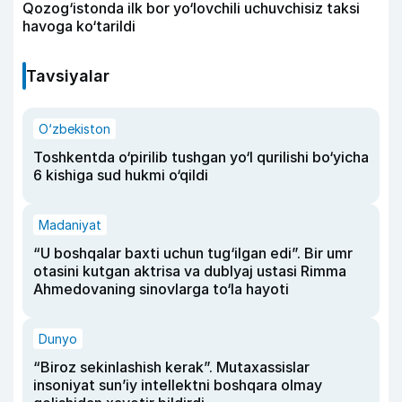
Qozog‘istonda ilk bor yo‘lovchili uchuvchisiz taksi
havoga ko‘tarildi
Tavsiyalar
O‘zbekiston
Toshkentda o‘pirilib tushgan yo‘l qurilishi bo‘yicha
6 kishiga sud hukmi o‘qildi
Madaniyat
“U boshqalar baxti uchun tug‘ilgan edi”. Bir umr
otasini kutgan aktrisa va dublyaj ustasi Rimma
Ahmedovaning sinovlarga to‘la hayoti
Dunyo
“Biroz sekinlashish kerak”. Mutaxassislar
insoniyat sun’iy intellektni boshqara olmay