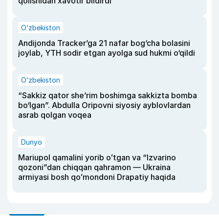
qolishidan xavotir bildirdi
O‘zbekiston
Andijonda Tracker’ga 21 nafar bog‘cha bolasini
joylab, YTH sodir etgan ayolga sud hukmi o‘qildi
O‘zbekiston
“Sakkiz qator she’rim boshimga sakkizta bomba
bo‘lgan”. Abdulla Oripovni siyosiy ayblovlardan
asrab qolgan voqea
Dunyo
Mariupol qamalini yorib oʻtgan va “Izvarino
qozoni”dan chiqqan qahramon — Ukraina
armiyasi bosh qoʻmondoni Drapatiy haqida