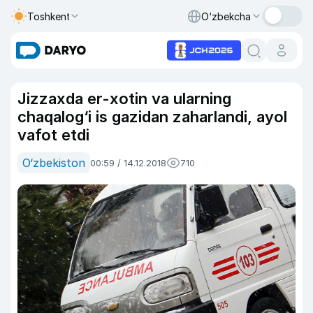
Toshkent
O‘zbekcha
Jizzaxda er-xotin va ularning
chaqalog‘i is gazidan zaharlandi, ayol
vafot etdi
O‘zbekiston
00:59 / 14.12.2018
710