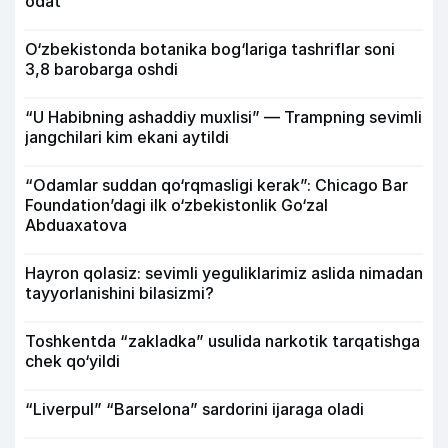
odat
O‘zbekistonda botanika bog‘lariga tashriflar soni
3,8 barobarga oshdi
“U Habibning ashaddiy muxlisi” — Trampning sevimli
jangchilari kim ekani aytildi
“Odamlar suddan qo‘rqmasligi kerak”: Chicago Bar
Foundation’dagi ilk o‘zbekistonlik Go‘zal
Abduaxatova
Hayron qolasiz: sevimli yeguliklarimiz aslida nimadan
tayyorlanishini bilasizmi?
Toshkentda “zakladka” usulida narkotik tarqatishga
chek qo‘yildi
“Liverpul” “Barselona” sardorini ijaraga oladi