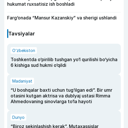
hukumat ruxsatisiz ish boshladi
Farg‘onada “Mansur Kazanskiy” va sherigi ushlandi
Tavsiyalar
O‘zbekiston
Toshkentda o‘pirilib tushgan yo‘l qurilishi bo‘yicha
6 kishiga sud hukmi o‘qildi
Madaniyat
“U boshqalar baxti uchun tug‘ilgan edi”. Bir umr
otasini kutgan aktrisa va dublyaj ustasi Rimma
Ahmedovaning sinovlarga to‘la hayoti
Dunyo
“Biroz sekinlashish kerak”. Mutaxassislar