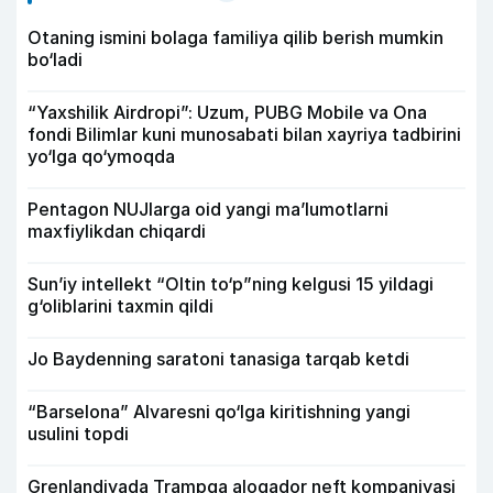
Otaning ismini bolaga familiya qilib berish mumkin
bo‘ladi
“Yaxshilik Airdropi”: Uzum, PUBG Mobile va Ona
fondi Bilimlar kuni munosabati bilan xayriya tadbirini
yo‘lga qo‘ymoqda
Pentagon NUJlarga oid yangi maʼlumotlarni
maxfiylikdan chiqardi
Sun’iy intellekt “Oltin to‘p”ning kelgusi 15 yildagi
g‘oliblarini taxmin qildi
Jo Baydenning saratoni tanasiga tarqab ketdi
“Barselona” Alvaresni qo‘lga kiritishning yangi
usulini topdi
Grenlandiyada Trampga aloqador neft kompaniyasi