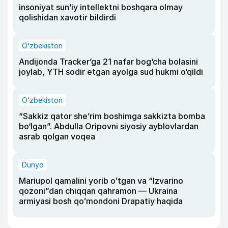
insoniyat sun’iy intellektni boshqara olmay
qolishidan xavotir bildirdi
O‘zbekiston
Andijonda Tracker’ga 21 nafar bog‘cha bolasini
joylab, YTH sodir etgan ayolga sud hukmi o‘qildi
O‘zbekiston
“Sakkiz qator she’rim boshimga sakkizta bomba
bo‘lgan”. Abdulla Oripovni siyosiy ayblovlardan
asrab qolgan voqea
Dunyo
Mariupol qamalini yorib oʻtgan va “Izvarino
qozoni”dan chiqqan qahramon — Ukraina
armiyasi bosh qoʻmondoni Drapatiy haqida