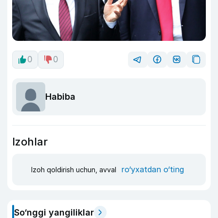
0
0
Habiba
Izohlar
ro‘yxatdan o‘ting
Izoh qoldirish uchun, avval
So‘nggi yangiliklar