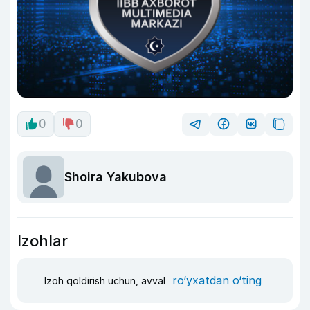
0
0
Shoira Yakubova
Izohlar
ro‘yxatdan o‘ting
Izoh qoldirish uchun, avval