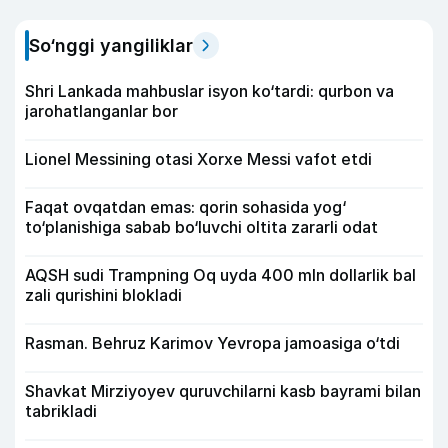
So‘nggi yangiliklar
Shri Lankada mahbuslar isyon ko‘tardi: qurbon va
jarohatlanganlar bor
Lionel Messining otasi Xorxe Messi vafot etdi
Faqat ovqatdan emas: qorin sohasida yog‘
to‘planishiga sabab bo‘luvchi oltita zararli odat
AQSH sudi Trampning Oq uyda 400 mln dollarlik bal
zali qurishini blokladi
Rasman. Behruz Karimov Yevropa jamoasiga o‘tdi
Shavkat Mirziyoyev quruvchilarni kasb bayrami bilan
tabrikladi