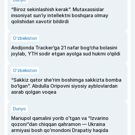
“Biroz sekinlashish kerak”. Mutaxassislar
insoniyat sun’iy intellektni boshqara olmay
qolishidan xavotir bildirdi
O‘zbekiston
Andijonda Tracker’ga 21 nafar bog‘cha bolasini
joylab, YTH sodir etgan ayolga sud hukmi o‘qildi
O‘zbekiston
“Sakkiz qator she’rim boshimga sakkizta bomba
bo‘lgan”. Abdulla Oripovni siyosiy ayblovlardan
asrab qolgan voqea
Dunyo
Mariupol qamalini yorib oʻtgan va “Izvarino
qozoni”dan chiqqan qahramon — Ukraina
armiyasi bosh qoʻmondoni Drapatiy haqida