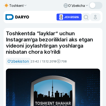
Toshkent
O‘zbekcha
Toshkentda “layklar” uchun
Instagram’ga bezoriliklari aks etgan
videoni joylashtirgan yoshlarga
nisbatan chora ko‘rildi
O‘zbekiston
23:42 / 13.12.2018
708