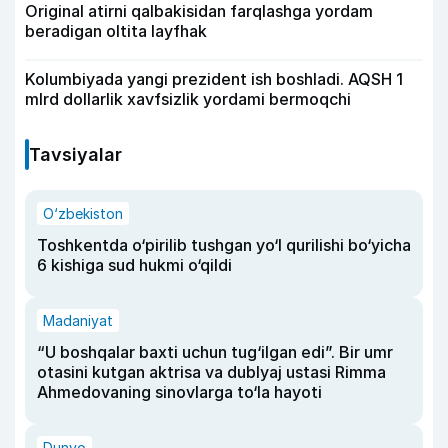
Original atirni qalbakisidan farqlashga yordam
beradigan oltita layfhak
Kolumbiyada yangi prezident ish boshladi. AQSH 1
mlrd dollarlik xavfsizlik yordami bermoqchi
Tavsiyalar
O‘zbekiston
Toshkentda o‘pirilib tushgan yo‘l qurilishi bo‘yicha
6 kishiga sud hukmi o‘qildi
Madaniyat
“U boshqalar baxti uchun tug‘ilgan edi”. Bir umr
otasini kutgan aktrisa va dublyaj ustasi Rimma
Ahmedovaning sinovlarga to‘la hayoti
Dunyo