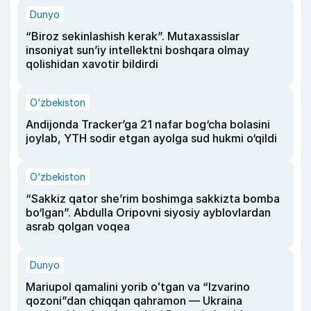
Dunyo
“Biroz sekinlashish kerak”. Mutaxassislar
insoniyat sun’iy intellektni boshqara olmay
qolishidan xavotir bildirdi
O‘zbekiston
Andijonda Tracker’ga 21 nafar bog‘cha bolasini
joylab, YTH sodir etgan ayolga sud hukmi o‘qildi
O‘zbekiston
“Sakkiz qator she’rim boshimga sakkizta bomba
bo‘lgan”. Abdulla Oripovni siyosiy ayblovlardan
asrab qolgan voqea
Dunyo
Mariupol qamalini yorib oʻtgan va “Izvarino
qozoni”dan chiqqan qahramon — Ukraina