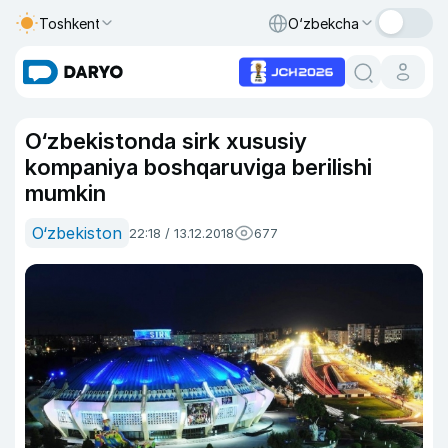
Toshkent
O‘zbekcha
O‘zbekistonda sirk xususiy
kompaniya boshqaruviga berilishi
mumkin
O‘zbekiston
22:18 / 13.12.2018
677