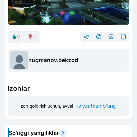
0
0
nugmanov.bekzod
Izohlar
ro‘yxatdan o‘ting
Izoh qoldirish uchun, avval
So‘nggi yangiliklar