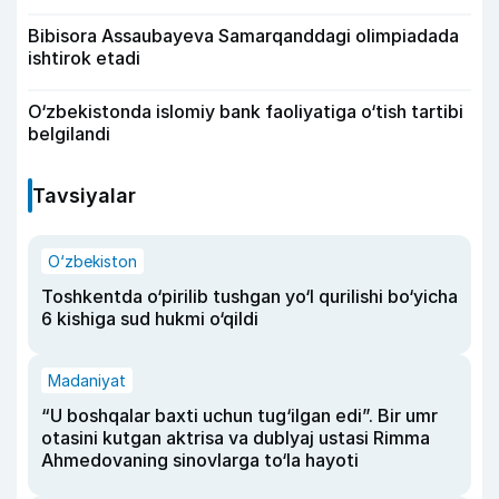
Bibisora Assaubayeva Samarqanddagi olimpiadada
ishtirok etadi
O‘zbekistonda islomiy bank faoliyatiga o‘tish tartibi
belgilandi
Tavsiyalar
O‘zbekiston
Toshkentda o‘pirilib tushgan yo‘l qurilishi bo‘yicha
6 kishiga sud hukmi o‘qildi
Madaniyat
“U boshqalar baxti uchun tug‘ilgan edi”. Bir umr
otasini kutgan aktrisa va dublyaj ustasi Rimma
Ahmedovaning sinovlarga to‘la hayoti