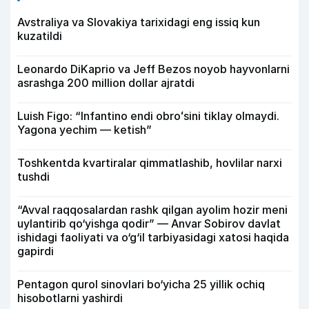
Avstraliya va Slovakiya tarixidagi eng issiq kun
kuzatildi
Leonardo DiKaprio va Jeff Bezos noyob hayvonlarni
asrashga 200 million dollar ajratdi
Luish Figo: “Infantino endi obroʻsini tiklay olmaydi.
Yagona yechim — ketish”
Toshkentda kvartiralar qimmatlashib, hovlilar narxi
tushdi
“Avval raqqosalardan rashk qilgan ayolim hozir meni
uylantirib qo‘yishga qodir” — Anvar Sobirov davlat
ishidagi faoliyati va o‘g‘il tarbiyasidagi xatosi haqida
gapirdi
Pentagon qurol sinovlari bo‘yicha 25 yillik ochiq
hisobotlarni yashirdi