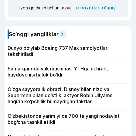
ro‘yxatdan o‘ting
Izoh qoldirish uchun, avval
So‘nggi yangiliklar
Dunyo bo‘ylab Boeing 737 Max samolyotlari
tekshiriladi
Samarqandda yuk mashinasi YTHga uchrab,
haydovchisi halok bo‘ldi
O‘zga sayyoralik obrazi, Disney bilan nizo va
Supermen bilan do‘stlik: aktyor Robin Uilyams
haqida ko‘pchilik bilmaydigan faktlar
O‘zbekistonda yarim yilda 700 ta yangi nodavlat
bog‘cha tashkil etildi