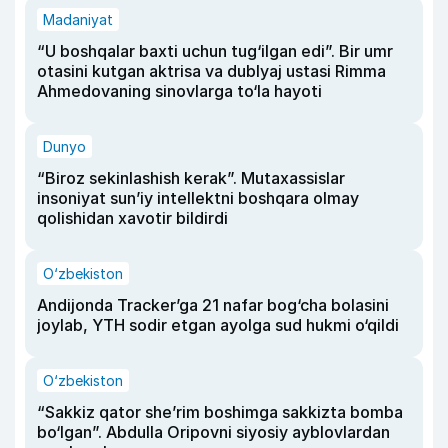
Madaniyat
“U boshqalar baxti uchun tug‘ilgan edi”. Bir umr
otasini kutgan aktrisa va dublyaj ustasi Rimma
Ahmedovaning sinovlarga to‘la hayoti
Dunyo
“Biroz sekinlashish kerak”. Mutaxassislar
insoniyat sun’iy intellektni boshqara olmay
qolishidan xavotir bildirdi
O‘zbekiston
Andijonda Tracker’ga 21 nafar bog‘cha bolasini
joylab, YTH sodir etgan ayolga sud hukmi o‘qildi
O‘zbekiston
“Sakkiz qator she’rim boshimga sakkizta bomba
bo‘lgan”. Abdulla Oripovni siyosiy ayblovlardan