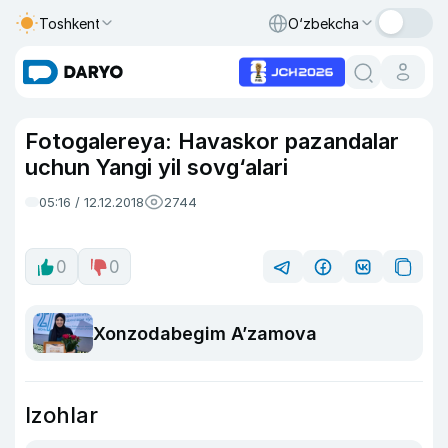
Toshkent
O‘zbekcha
Fotogalereya: Havaskor pazandalar
uchun Yangi yil sovg‘alari
05:16 / 12.12.2018
2744
0
0
Xonzodabegim A’zamova
Izohlar