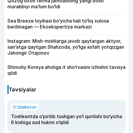
Qozog‘iston terma jamoasining yangi bosh
murabbiyi ma’lum bo‘ldi
Sea Breeze loyihasi bo‘yicha hali to‘liq xulosa
berilmagan — Ekoekspertiza markazi
Instagram: Mish-mishlarga javob qaytargan aktyor,
san’atga qaytgan Shahzoda, yo‘lga asfalt yotqizgan
Jahongir Otajonov
Shimoliy Koreya aholiga it sho‘rvasini ichishni tavsiya
qildi
Tavsiyalar
O‘zbekiston
Toshkentda o‘pirilib tushgan yo‘l qurilishi bo‘yicha
6 kishiga sud hukmi o‘qildi