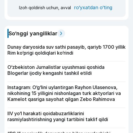
ro‘yxatdan o‘ting
Izoh qoldirish uchun, avval
So‘nggi yangiliklar
Dunay daryosida suv sathi pasayib, qariyb 1700 yillik
Rim ko‘prigi qoldiqlari ko‘rindi
O‘zbekiston Jurnalistlar uyushmasi qoshida
Blogerlar ijodiy kengashi tashkil etildi
Instagram: O‘g‘lini uylantirgan Rayhon Ulasenova,
nikohining 15 yilligini nishonlagan turk aktyorlari va
Kamelot qasriga sayohat qilgan Zebo Rahimova
IIV yo‘l harakati qoidabuzarliklarini
rasmiylashtirishning yangi tartibini taklif qildi