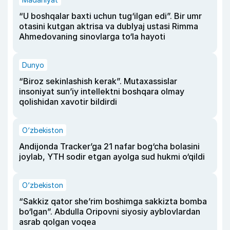
“U boshqalar baxti uchun tug‘ilgan edi”. Bir umr
otasini kutgan aktrisa va dublyaj ustasi Rimma
Ahmedovaning sinovlarga to‘la hayoti
Dunyo
“Biroz sekinlashish kerak”. Mutaxassislar
insoniyat sun’iy intellektni boshqara olmay
qolishidan xavotir bildirdi
O‘zbekiston
Andijonda Tracker’ga 21 nafar bog‘cha bolasini
joylab, YTH sodir etgan ayolga sud hukmi o‘qildi
O‘zbekiston
“Sakkiz qator she’rim boshimga sakkizta bomba
bo‘lgan”. Abdulla Oripovni siyosiy ayblovlardan
asrab qolgan voqea