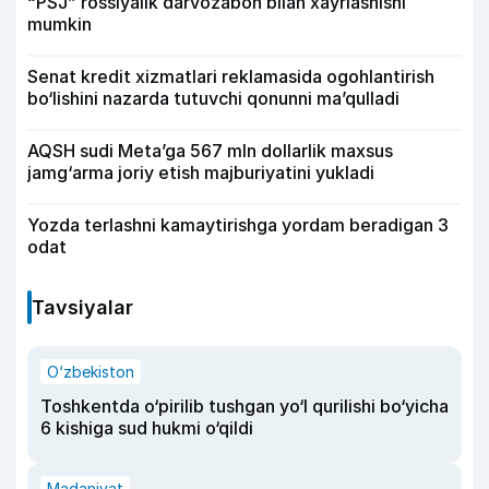
“PSJ” rossiyalik darvozabon bilan xayrlashishi
mumkin
Senat kredit xizmatlari reklamasida ogohlantirish
bo‘lishini nazarda tutuvchi qonunni ma’qulladi
AQSH sudi Meta’ga 567 mln dollarlik maxsus
jamg‘arma joriy etish majburiyatini yukladi
Yozda terlashni kamaytirishga yordam beradigan 3
odat
Tavsiyalar
O‘zbekiston
Toshkentda o‘pirilib tushgan yo‘l qurilishi bo‘yicha
6 kishiga sud hukmi o‘qildi
Madaniyat