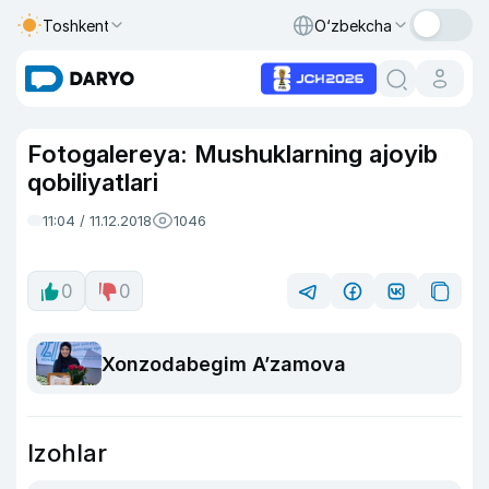
Toshkent
O‘zbekcha
Fotogalereya: Mushuklarning ajoyib
qobiliyatlari
11:04 / 11.12.2018
1046
0
0
Xonzodabegim A’zamova
Izohlar