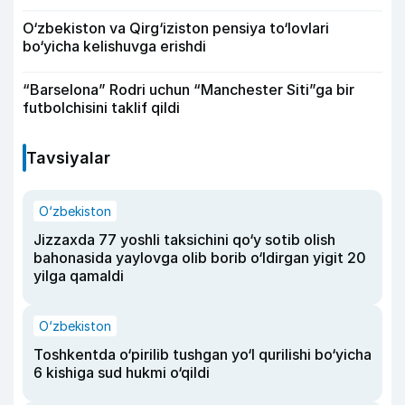
O‘zbekiston va Qirg‘iziston pensiya to‘lovlari
bo‘yicha kelishuvga erishdi
“Barselona” Rodri uchun “Manchester Siti”ga bir
futbolchisini taklif qildi
Tavsiyalar
O‘zbekiston
Jizzaxda 77 yoshli taksichini qo‘y sotib olish
bahonasida yaylovga olib borib o‘ldirgan yigit 20
yilga qamaldi
O‘zbekiston
Toshkentda o‘pirilib tushgan yo‘l qurilishi bo‘yicha
6 kishiga sud hukmi o‘qildi