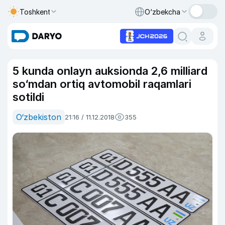
Toshkent
O‘zbekcha
5 kunda onlayn auksionda 2,6 milliard
so‘mdan ortiq avtomobil raqamlari
sotildi
O‘zbekiston
21:16 / 11.12.2018
355