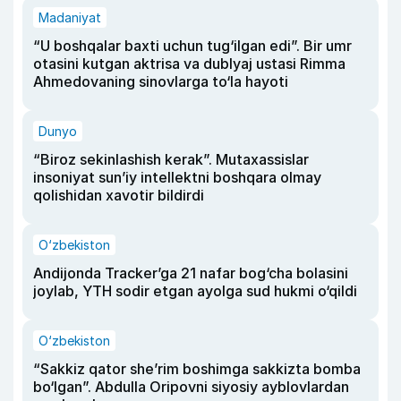
Madaniyat
“U boshqalar baxti uchun tug‘ilgan edi”. Bir umr
otasini kutgan aktrisa va dublyaj ustasi Rimma
Ahmedovaning sinovlarga to‘la hayoti
Dunyo
“Biroz sekinlashish kerak”. Mutaxassislar
insoniyat sun’iy intellektni boshqara olmay
qolishidan xavotir bildirdi
O‘zbekiston
Andijonda Tracker’ga 21 nafar bog‘cha bolasini
joylab, YTH sodir etgan ayolga sud hukmi o‘qildi
O‘zbekiston
“Sakkiz qator she’rim boshimga sakkizta bomba
bo‘lgan”. Abdulla Oripovni siyosiy ayblovlardan