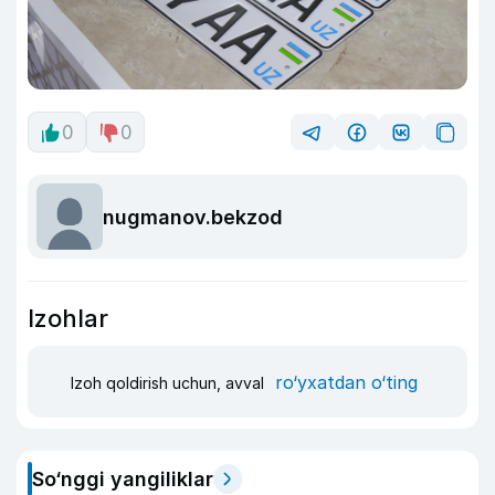
0
0
nugmanov.bekzod
Izohlar
ro‘yxatdan o‘ting
Izoh qoldirish uchun, avval
So‘nggi yangiliklar