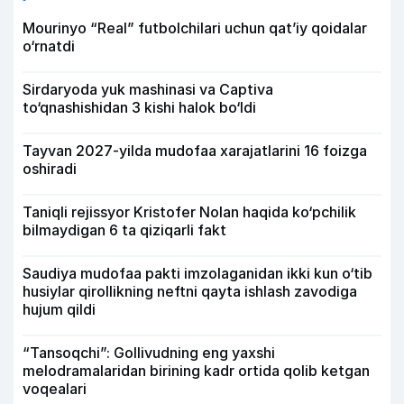
Mourinyo “Real” futbolchilari uchun qat’iy qoidalar
o‘rnatdi
Sirdaryoda yuk mashinasi va Captiva
to‘qnashishidan 3 kishi halok bo‘ldi
Tayvan 2027-yilda mudofaa xarajatlarini 16 foizga
oshiradi
Taniqli rejissyor Kristofer Nolan haqida ko‘pchilik
bilmaydigan 6 ta qiziqarli fakt
Saudiya mudofaa pakti imzolaganidan ikki kun o‘tib
husiylar qirollikning neftni qayta ishlash zavodiga
hujum qildi
“Tansoqchi”: Gollivudning eng yaxshi
melodramalaridan birining kadr ortida qolib ketgan
voqealari