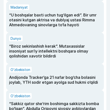
Madaniyat
“U boshqalar baxti uchun tug‘ilgan edi”. Bir umr
otasini kutgan aktrisa va dublyaj ustasi Rimma
Ahmedovaning sinovlarga to‘la hayoti
Dunyo
“Biroz sekinlashish kerak”. Mutaxassislar
insoniyat sun’iy intellektni boshqara olmay
qolishidan xavotir bildirdi
O‘zbekiston
Andijonda Tracker’ga 21 nafar bog‘cha bolasini
joylab, YTH sodir etgan ayolga sud hukmi o‘qildi
O‘zbekiston
“Sakkiz qator she’rim boshimga sakkizta bomba
bo‘lgan”. Abdulla Oripovni siyosiy ayblovlardan