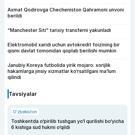
Axmat Qodirovga Checheniston Qahramoni unvoni
berildi
“Manchester Siti” tarixiy transferni yakunladi
Elektromobil xaridi uchun avtokredit foizining bir
qismi davlat tomonidan qoplab berilishi mumkin
Janubiy Koreya futbolida yirik mojaro: xorijlik
hakamlarga jinsiy xizmatlar ko‘rsatilgani ma’lum
qilindi
Tavsiyalar
O‘zbekiston
Toshkentda o‘pirilib tushgan yo‘l qurilishi bo‘yicha
6 kishiga sud hukmi o‘qildi