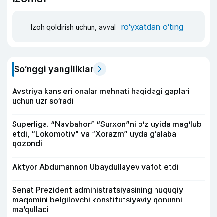
ro‘yxatdan o‘ting
Izoh qoldirish uchun, avval
So‘nggi yangiliklar
Avstriya kansleri onalar mehnati haqidagi gaplari
uchun uzr so‘radi
Superliga. “Navbahor” “Surxon”ni o‘z uyida mag‘lub
etdi, “Lokomotiv” va “Xorazm” uyda g‘alaba
qozondi
Aktyor Abdu­mannon Ubaydullayev vafot etdi
Senat Prezident administratsiyasining huquqiy
maqomini belgilovchi konstitutsiyaviy qonunni
ma’qulladi