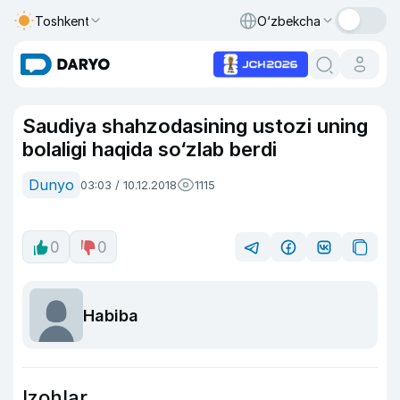
Toshkent
O‘zbekcha
Saudiya shahzodasining ustozi uning
bolaligi haqida so‘zlab berdi
Dunyo
03:03 / 10.12.2018
1115
0
0
Habiba
Izohlar