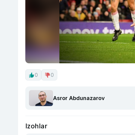
0
0
Asror Abdunazarov
Izohlar