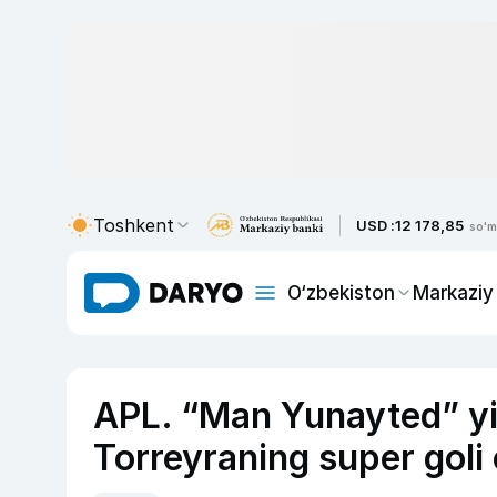
Toshkent
USD :
12 178,85
so'm
O‘zbekiston
Markaziy
APL. “Man Yunayted” yir
Torreyraning super goli