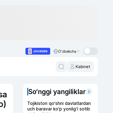
O‘zbekcha
Kabinet
So‘nggi yangiliklar
sa
o)
Tojikiston qo‘shni davlatlardan
uch baravar ko‘p yonilg‘i sotib