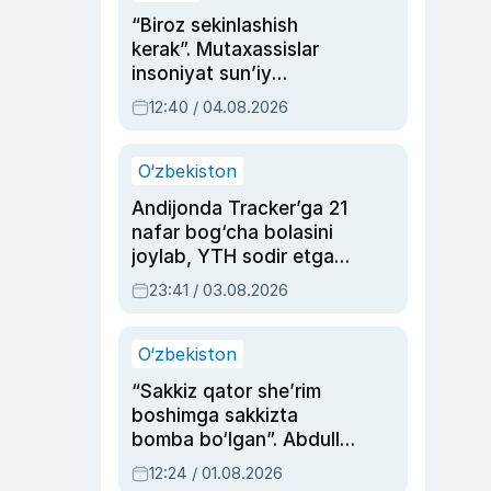
“Biroz sekinlashish
kerak”. Mutaxassislar
insoniyat sun’iy
intellektni boshqara
12:40 / 04.08.2026
olmay qolishidan xavotir
bildirdi
O‘zbekiston
Andijonda Tracker’ga 21
nafar bog‘cha bolasini
joylab, YTH sodir etgan
ayolga sud hukmi o‘qildi
23:41 / 03.08.2026
O‘zbekiston
“Sakkiz qator she’rim
boshimga sakkizta
bomba bo‘lgan”. Abdulla
Oripovni siyosiy
12:24 / 01.08.2026
ayblovlardan asrab