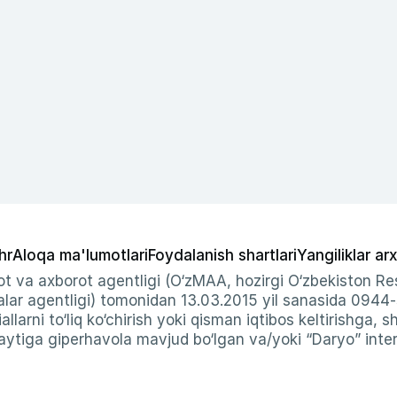
hr
Aloqa ma'lumotlari
Foydalanish shartlari
Yangiliklar arx
t va axborot agentligi (O‘zMAA, hozirgi O‘zbekiston Res
ar agentligi) tomonidan 13.03.2015 yil sanasida 0944
allarni to‘liq ko‘chirish yoki qisman iqtibos keltirishga, 
ytiga giperhavola mavjud bo‘lgan va/yoki “Daryo” intern