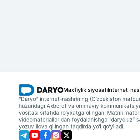
Maxfiylik siyosati
Internet-nas
“Daryo” internet-nashrining (O‘zbekiston matbuo
huzuridagi Axborot va ommaviy kommunikatsiyal
vositasi sifatida ro‘yxatga olingan. Matnli materi
videomateriallaridan foydalanishga “daryo.uz” sa
yozuv ilova qilingan taqdirda yo‘l qo‘yiladi.