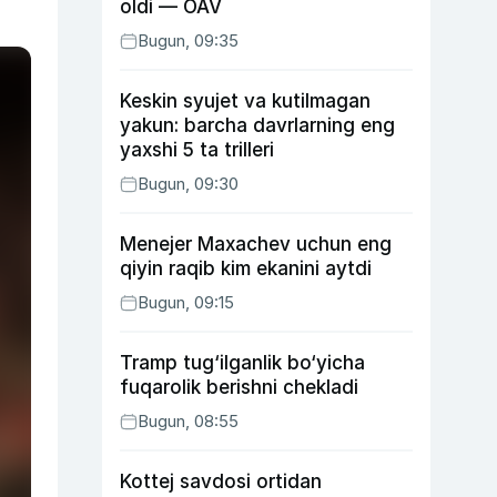
oldi — OAV
Bugun, 09:35
Keskin syujet va kutilmagan
yakun: barcha davrlarning eng
yaxshi 5 ta trilleri
Bugun, 09:30
Menejer Maxachev uchun eng
qiyin raqib kim ekanini aytdi
Bugun, 09:15
Tramp tug‘ilganlik bo‘yicha
fuqarolik berishni chekladi
Bugun, 08:55
Kottej savdosi ortidan