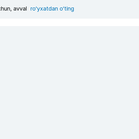
uchun, avval
ro‘yxatdan o‘ting