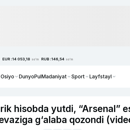
EUR :
RUB :
14 053,18
146,54
so'm
so'm
 Osiyo
Dunyo
Pul
Madaniyat
Sport
Layfstayl
ik hisobda yutdi, “Arsenal” e
 evaziga g‘alaba qozondi (vide