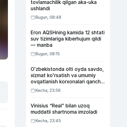
tovlamachilik qilgan aka-uka
ushlandi
Bugun, 08:48
Eron AQSHning kamida 12 shtati
suv tizimlariga kiberhujum qildi
— manba
Bugun, 08:15
Oʻzbekistonda olti oyda savdo,
xizmat koʻrsatish va umumiy
ovqatlanish korxonalari qancha
soliq toʻlagani ochiqlandi
Kecha, 23:56
Vinisius “Real” bilan uzoq
muddatli shartnoma imzoladi
Kecha, 23:45