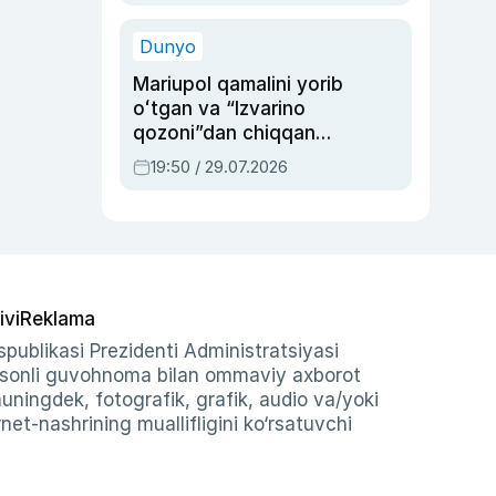
qolgan voqea
Dunyo
Mariupol qamalini yorib
oʻtgan va “Izvarino
qozoni”dan chiqqan
qahramon — Ukraina
19:50 / 29.07.2026
armiyasi bosh
qoʻmondoni Drapatiy
haqida
ivi
Reklama
publikasi Prezidenti Administratsiyasi
-sonli guvohnoma bilan ommaviy axborot
shuningdek, fotografik, grafik, audio va/yoki
et-nashrining muallifligini ko‘rsatuvchi