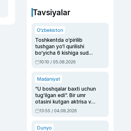
Tavsiyalar
O‘zbekiston
Toshkentda o‘pirilib
tushgan yo‘l qurilishi
bo‘yicha 6 kishiga sud
hukmi o‘qildi
10:10 / 05.08.2026
Madaniyat
“U boshqalar baxti uchun
tug‘ilgan edi”. Bir umr
otasini kutgan aktrisa va
dublyaj ustasi Rimma
13:55 / 04.08.2026
Ahmedovaning
sinovlarga to‘la hayoti
Dunyo