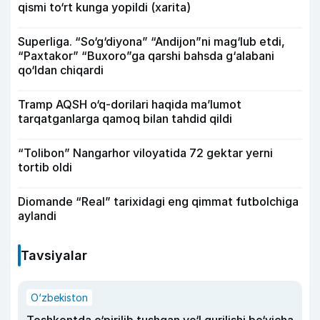
qismi to‘rt kunga yopildi (xarita)
Superliga. “So‘g‘diyona” “Andijon”ni mag‘lub etdi,
“Paxtakor” “Buxoro”ga qarshi bahsda g‘alabani
qo‘ldan chiqardi
Tramp AQSH o‘q-dorilari haqida ma’lumot
tarqatganlarga qamoq bilan tahdid qildi
“Tolibon” Nangarhor viloyatida 72 gektar yerni
tortib oldi
Diomande “Real” tarixidagi eng qimmat futbolchiga
aylandi
Tavsiyalar
O‘zbekiston