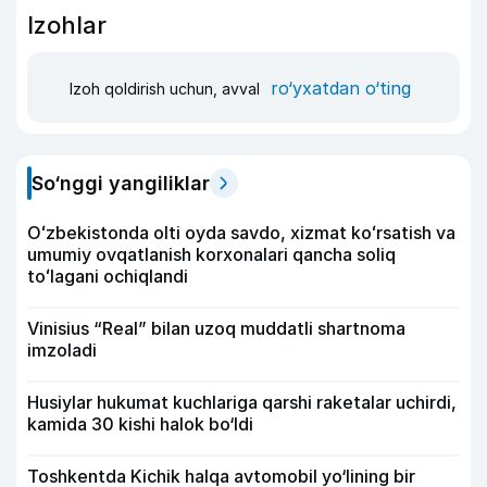
Izohlar
ro‘yxatdan o‘ting
Izoh qoldirish uchun, avval
So‘nggi yangiliklar
Oʻzbekistonda olti oyda savdo, xizmat koʻrsatish va
umumiy ovqatlanish korxonalari qancha soliq
toʻlagani ochiqlandi
Vinisius “Real” bilan uzoq muddatli shartnoma
imzoladi
Husiylar hukumat kuchlariga qarshi raketalar uchirdi,
kamida 30 kishi halok bo‘ldi
Toshkentda Kichik halqa avtomobil yo‘lining bir