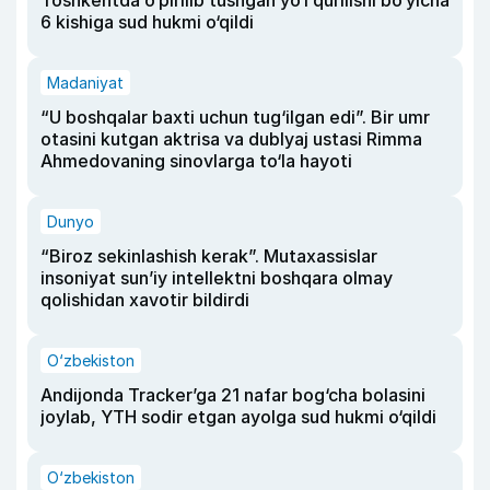
Toshkentda o‘pirilib tushgan yo‘l qurilishi bo‘yicha
6 kishiga sud hukmi o‘qildi
Madaniyat
“U boshqalar baxti uchun tug‘ilgan edi”. Bir umr
otasini kutgan aktrisa va dublyaj ustasi Rimma
Ahmedovaning sinovlarga to‘la hayoti
Dunyo
“Biroz sekinlashish kerak”. Mutaxassislar
insoniyat sun’iy intellektni boshqara olmay
qolishidan xavotir bildirdi
O‘zbekiston
Andijonda Tracker’ga 21 nafar bog‘cha bolasini
joylab, YTH sodir etgan ayolga sud hukmi o‘qildi
O‘zbekiston