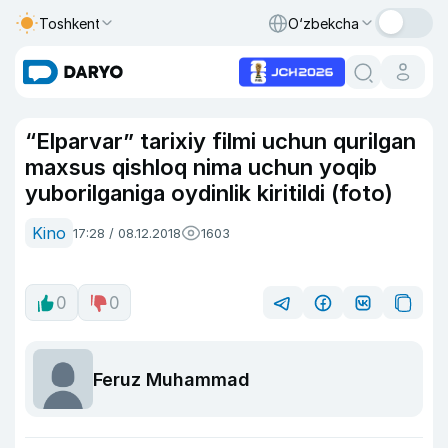
Toshkent
O‘zbekcha
“Elparvar” tarixiy filmi uchun qurilgan
maxsus qishloq nima uchun yoqib
yuborilganiga oydinlik kiritildi (foto)
Kino
17:28 / 08.12.2018
1603
0
0
Feruz Muhammad