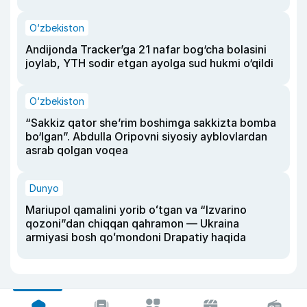
O‘zbekiston
Andijonda Tracker’ga 21 nafar bog‘cha bolasini
joylab, YTH sodir etgan ayolga sud hukmi o‘qildi
O‘zbekiston
“Sakkiz qator she’rim boshimga sakkizta bomba
bo‘lgan”. Abdulla Oripovni siyosiy ayblovlardan
asrab qolgan voqea
Dunyo
Mariupol qamalini yorib oʻtgan va “Izvarino
qozoni”dan chiqqan qahramon — Ukraina
armiyasi bosh qoʻmondoni Drapatiy haqida