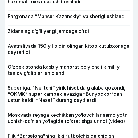
hukumat ruxsatisiz ish boshladi
Farg‘onada “Mansur Kazanskiy” va sherigi ushlandi
Zidanning o‘g‘li yangi jamoaga o‘tdi
Avstraliyada 150 yil oldin olingan kitob kutubxonaga
qaytarildi
O‘zbekistonda kasbiy mahorat bo‘yicha ilk milliy
tanlov g‘oliblari aniqlandi
Superliga. “Neftchi” yirik hisobda g‘alaba qozondi,
“OKMK” super kambek evaziga “Bunyodkor”dan
ustun keldi, “Nasaf” durang qayd etdi
Moskvada reysga kechikkan yo‘lovchilar samolyotni
uchish-qo‘nish yo‘lagida to‘xtatishga urindi (video)
Flik “Barselona”ning ikki futbolchisiga chiqish