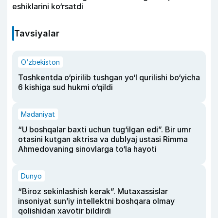
eshiklarini ko‘rsatdi
Tavsiyalar
O‘zbekiston
Toshkentda o‘pirilib tushgan yo‘l qurilishi bo‘yicha
6 kishiga sud hukmi o‘qildi
Madaniyat
“U boshqalar baxti uchun tug‘ilgan edi”. Bir umr
otasini kutgan aktrisa va dublyaj ustasi Rimma
Ahmedovaning sinovlarga to‘la hayoti
Dunyo
“Biroz sekinlashish kerak”. Mutaxassislar
insoniyat sun’iy intellektni boshqara olmay
qolishidan xavotir bildirdi