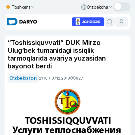
Toshkent
O‘zbekcha
“Toshissiquvvati” DUK Mirzo
Ulug‘bek tumanidagi issiqlik
tarmoqlarida avariya yuzasidan
bayonot berdi
O‘zbekiston
21:16 / 07.12.2018
927