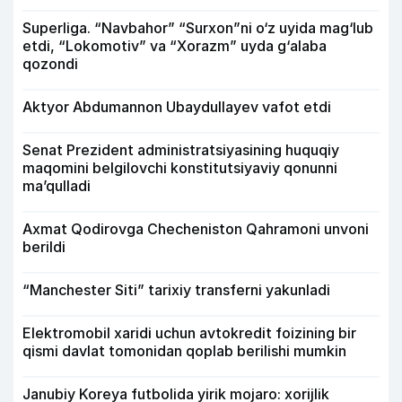
Superliga. “Navbahor” “Surxon”ni o‘z uyida mag‘lub
etdi, “Lokomotiv” va “Xorazm” uyda g‘alaba
qozondi
Aktyor Abdu­mannon Ubaydullayev vafot etdi
Senat Prezident administratsiyasining huquqiy
maqomini belgilovchi konstitutsiyaviy qonunni
ma’qulladi
Axmat Qodirovga Checheniston Qahramoni unvoni
berildi
“Manchester Siti” tarixiy transferni yakunladi
Elektromobil xaridi uchun avtokredit foizining bir
qismi davlat tomonidan qoplab berilishi mumkin
Janubiy Koreya futbolida yirik mojaro: xorijlik