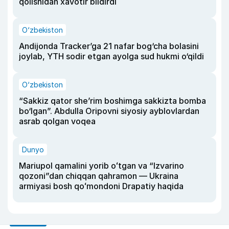
qolishidan xavotir bildirdi
O‘zbekiston
Andijonda Tracker’ga 21 nafar bog‘cha bolasini
joylab, YTH sodir etgan ayolga sud hukmi o‘qildi
O‘zbekiston
“Sakkiz qator she’rim boshimga sakkizta bomba
bo‘lgan”. Abdulla Oripovni siyosiy ayblovlardan
asrab qolgan voqea
Dunyo
Mariupol qamalini yorib oʻtgan va “Izvarino
qozoni”dan chiqqan qahramon — Ukraina
armiyasi bosh qoʻmondoni Drapatiy haqida