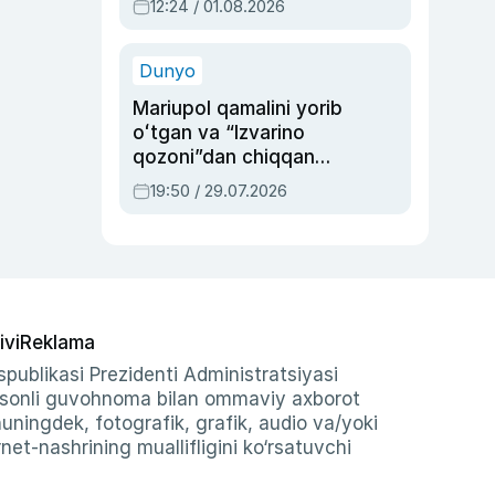
12:24 / 01.08.2026
ayblovlardan asrab
qolgan voqea
Dunyo
Mariupol qamalini yorib
oʻtgan va “Izvarino
qozoni”dan chiqqan
qahramon — Ukraina
19:50 / 29.07.2026
armiyasi bosh
qoʻmondoni Drapatiy
haqida
ivi
Reklama
publikasi Prezidenti Administratsiyasi
-sonli guvohnoma bilan ommaviy axborot
shuningdek, fotografik, grafik, audio va/yoki
et-nashrining muallifligini ko‘rsatuvchi