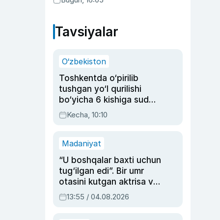
Tavsiyalar
O‘zbekiston
Toshkentda o‘pirilib
tushgan yo‘l qurilishi
bo‘yicha 6 kishiga sud
hukmi o‘qildi
Kecha, 10:10
Madaniyat
“U boshqalar baxti uchun
tug‘ilgan edi”. Bir umr
otasini kutgan aktrisa va
dublyaj ustasi Rimma
13:55 / 04.08.2026
Ahmedovaning
sinovlarga to‘la hayoti