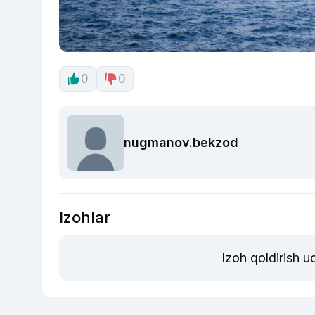
0
0
nugmanov.bekzod
Izohlar
Izoh qoldirish 