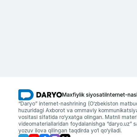
Maxfiylik siyosati
Internet-nas
“Daryo” internet-nashrining (O‘zbekiston matbuo
huzuridagi Axborot va ommaviy kommunikatsiyal
vositasi sifatida ro‘yxatga olingan. Matnli materi
videomateriallaridan foydalanishga “daryo.uz” sa
yozuv ilova qilingan taqdirda yo‘l qo‘yiladi.