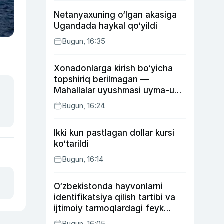
Netanyaxuning o‘lgan akasiga
Ugandada haykal qo‘yildi
Bugun, 16:35
Xonadonlarga kirish bo‘yicha
topshiriq berilmagan —
Mahallalar uyushmasi uyma-uy
yurgan mas’ullar haqida
Bugun, 16:24
Ikki kun pastlagan dollar kursi
ko‘tarildi
Bugun, 16:14
O‘zbekistonda hayvonlarni
identifikatsiya qilish tartibi va
ijtimoiy tarmoqlardagi feyk
xabarlarga izoh berildi
Bugun, 16:05