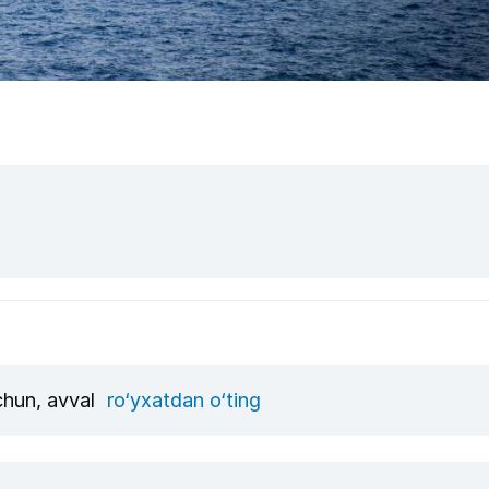
uchun, avval
ro‘yxatdan o‘ting