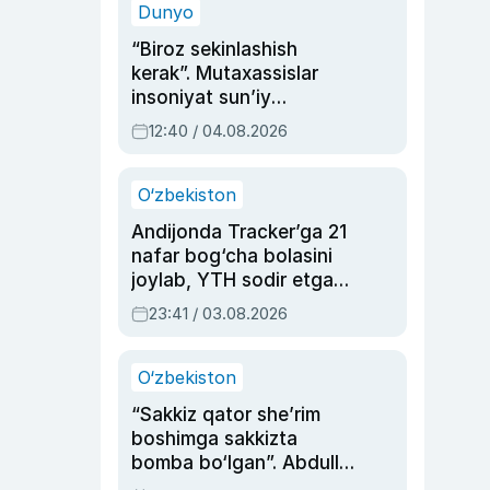
Dunyo
“Biroz sekinlashish
kerak”. Mutaxassislar
insoniyat sun’iy
intellektni boshqara
12:40 / 04.08.2026
olmay qolishidan xavotir
bildirdi
O‘zbekiston
Andijonda Tracker’ga 21
nafar bog‘cha bolasini
joylab, YTH sodir etgan
ayolga sud hukmi o‘qildi
23:41 / 03.08.2026
O‘zbekiston
“Sakkiz qator she’rim
boshimga sakkizta
bomba bo‘lgan”. Abdulla
Oripovni siyosiy