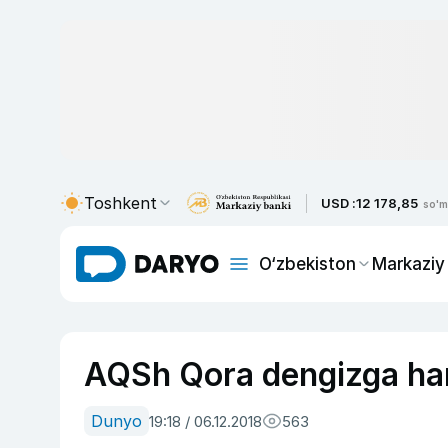
Toshkent
USD :
12 178,85
so'm
O‘zbekiston
Markaziy
AQSh Qora dengizga harb
Dunyo
19:18 / 06.12.2018
563