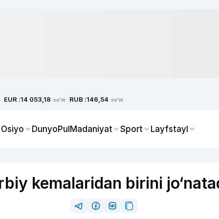
EUR :
RUB :
14 053,18
146,54
so'm
so'm
 Osiyo
Dunyo
Pul
Madaniyat
Sport
Layfstayl
iy kemalaridan birini jo‘nata