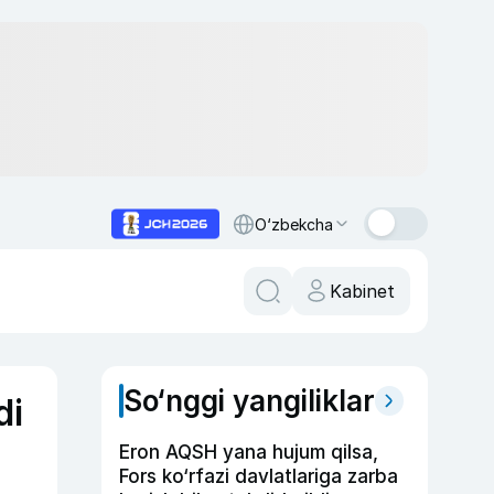
O‘zbekcha
Kabinet
So‘nggi yangiliklar
di
Eron AQSH yana hujum qilsa,
Fors ko‘rfazi davlatlariga zarba