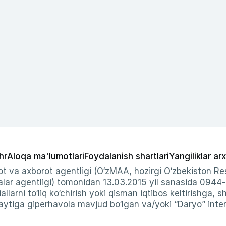
hr
Aloqa ma'lumotlari
Foydalanish shartlari
Yangiliklar arx
t va axborot agentligi (O‘zMAA, hozirgi O‘zbekiston Res
ar agentligi) tomonidan 13.03.2015 yil sanasida 0944
allarni to‘liq ko‘chirish yoki qisman iqtibos keltirishga, 
ytiga giperhavola mavjud bo‘lgan va/yoki “Daryo” intern