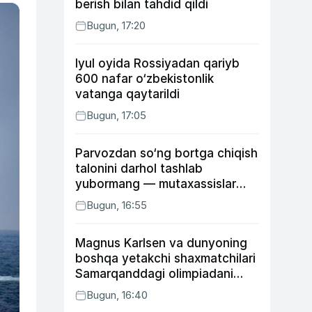
berish bilan tahdid qildi
Bugun, 17:20
Iyul oyida Rossiyadan qariyb
600 nafar o‘zbekistonlik
vatanga qaytarildi
Bugun, 17:05
Parvozdan so‘ng bortga chiqish
talonini darhol tashlab
yubormang — mutaxassislar
buning sababini tushuntirdi
Bugun, 16:55
Magnus Karlsen va dunyoning
boshqa yetakchi shaxmatchilari
Samarqanddagi olimpiadani
o‘tkazib yuboradi
Bugun, 16:40