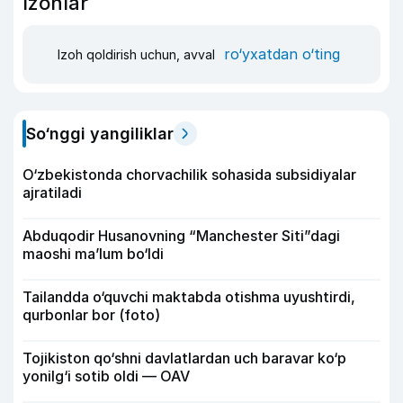
Izohlar
ro‘yxatdan o‘ting
Izoh qoldirish uchun, avval
So‘nggi yangiliklar
O‘zbekistonda chorvachilik sohasida subsidiyalar
ajratiladi
Abduqodir Husanovning “Manchester Siti”dagi
maoshi ma’lum bo‘ldi
Tailandda o‘quvchi maktabda otishma uyushtirdi,
qurbonlar bor (foto)
Tojikiston qo‘shni davlatlardan uch baravar ko‘p
yonilg‘i sotib oldi — OAV