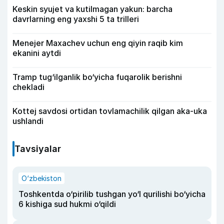
Keskin syujet va kutilmagan yakun: barcha
davrlarning eng yaxshi 5 ta trilleri
Menejer Maxachev uchun eng qiyin raqib kim
ekanini aytdi
Tramp tug‘ilganlik bo‘yicha fuqarolik berishni
chekladi
Kottej savdosi ortidan tovlamachilik qilgan aka-uka
ushlandi
Tavsiyalar
O‘zbekiston
Toshkentda o‘pirilib tushgan yo‘l qurilishi bo‘yicha
6 kishiga sud hukmi o‘qildi