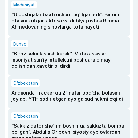
Madaniyat
“U boshqalar baxti uchun tug‘ilgan edi”. Bir umr
otasini kutgan aktrisa va dublyaj ustasi Rimma
Ahmedovaning sinovlarga to‘la hayoti
Dunyo
“Biroz sekinlashish kerak”. Mutaxassislar
insoniyat sun’iy intellektni boshqara olmay
qolishidan xavotir bildirdi
O‘zbekiston
Andijonda Tracker’ga 21 nafar bog‘cha bolasini
joylab, YTH sodir etgan ayolga sud hukmi o‘qildi
O‘zbekiston
“Sakkiz qator she’rim boshimga sakkizta bomba
bo‘lgan”. Abdulla Oripovni siyosiy ayblovlardan
asrab qolgan voqea