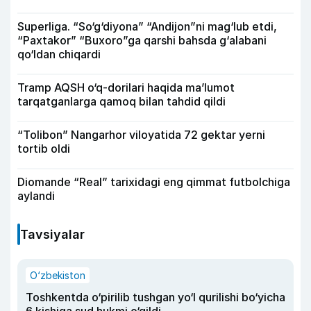
Superliga. “So‘g‘diyona” “Andijon”ni mag‘lub etdi,
“Paxtakor” “Buxoro”ga qarshi bahsda g‘alabani
qo‘ldan chiqardi
Tramp AQSH o‘q-dorilari haqida ma’lumot
tarqatganlarga qamoq bilan tahdid qildi
“Tolibon” Nangarhor viloyatida 72 gektar yerni
tortib oldi
Diomande “Real” tarixidagi eng qimmat futbolchiga
aylandi
Tavsiyalar
O‘zbekiston
Toshkentda o‘pirilib tushgan yo‘l qurilishi bo‘yicha
6 kishiga sud hukmi o‘qildi