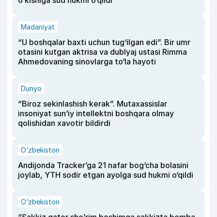
Madaniyat
“U boshqalar baxti uchun tug‘ilgan edi”. Bir umr
otasini kutgan aktrisa va dublyaj ustasi Rimma
Ahmedovaning sinovlarga to‘la hayoti
Dunyo
“Biroz sekinlashish kerak”. Mutaxassislar
insoniyat sun’iy intellektni boshqara olmay
qolishidan xavotir bildirdi
O‘zbekiston
Andijonda Tracker’ga 21 nafar bog‘cha bolasini
joylab, YTH sodir etgan ayolga sud hukmi o‘qildi
O‘zbekiston
“Sakkiz qator she’rim boshimga sakkizta bomba