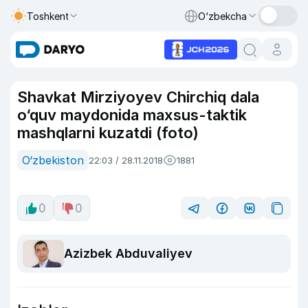
Toshkent
O‘zbekcha
Shavkat Mirziyoyev Chirchiq dala
o‘quv maydonida maxsus-taktik
mashqlarni kuzatdi (foto)
O‘zbekiston
22:03 / 28.11.2018
1881
0
0
Azizbek Abduvaliyev