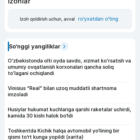
Izohlar
ro‘yxatdan o‘ting
Izoh qoldirish uchun, avval
So‘nggi yangiliklar
Oʻzbekistonda olti oyda savdo, xizmat koʻrsatish va
umumiy ovqatlanish korxonalari qancha soliq
toʻlagani ochiqlandi
Vinisius “Real” bilan uzoq muddatli shartnoma
imzoladi
Husiylar hukumat kuchlariga qarshi raketalar uchirdi,
kamida 30 kishi halok bo‘ldi
Toshkentda Kichik halqa avtomobil yo‘lining bir
qismi to‘rt kunga yopildi (xarita)