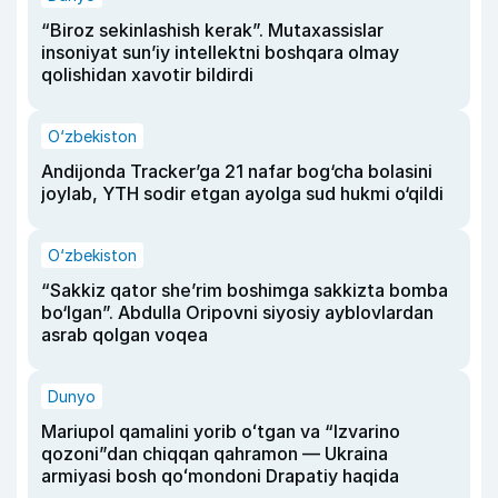
“Biroz sekinlashish kerak”. Mutaxassislar
insoniyat sun’iy intellektni boshqara olmay
qolishidan xavotir bildirdi
O‘zbekiston
Andijonda Tracker’ga 21 nafar bog‘cha bolasini
joylab, YTH sodir etgan ayolga sud hukmi o‘qildi
O‘zbekiston
“Sakkiz qator she’rim boshimga sakkizta bomba
bo‘lgan”. Abdulla Oripovni siyosiy ayblovlardan
asrab qolgan voqea
Dunyo
Mariupol qamalini yorib oʻtgan va “Izvarino
qozoni”dan chiqqan qahramon — Ukraina
armiyasi bosh qoʻmondoni Drapatiy haqida