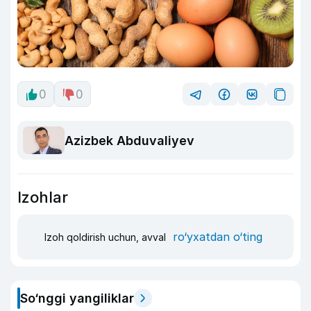
0
0
Azizbek Abduvaliyev
Izohlar
ro‘yxatdan o‘ting
Izoh qoldirish uchun, avval
So‘nggi yangiliklar