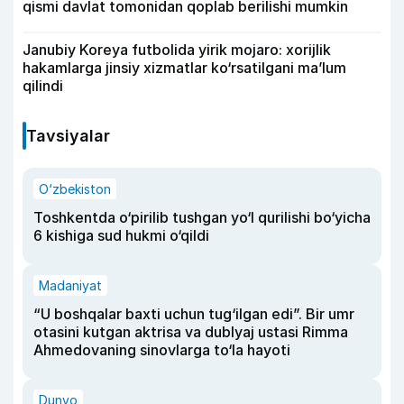
qismi davlat tomonidan qoplab berilishi mumkin
Janubiy Koreya futbolida yirik mojaro: xorijlik
hakamlarga jinsiy xizmatlar ko‘rsatilgani ma’lum
qilindi
Tavsiyalar
O‘zbekiston
Toshkentda o‘pirilib tushgan yo‘l qurilishi bo‘yicha
6 kishiga sud hukmi o‘qildi
Madaniyat
“U boshqalar baxti uchun tug‘ilgan edi”. Bir umr
otasini kutgan aktrisa va dublyaj ustasi Rimma
Ahmedovaning sinovlarga to‘la hayoti
Dunyo