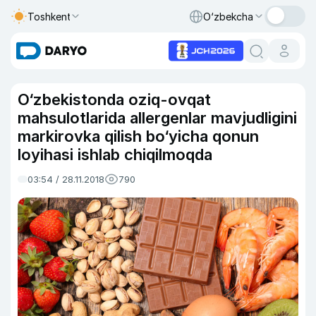
Toshkent
O‘zbekcha
O‘zbekistonda oziq-ovqat
mahsulotlarida allergenlar mavjudligini
markirovka qilish bo‘yicha qonun
loyihasi ishlab chiqilmoqda
03:54 / 28.11.2018
790