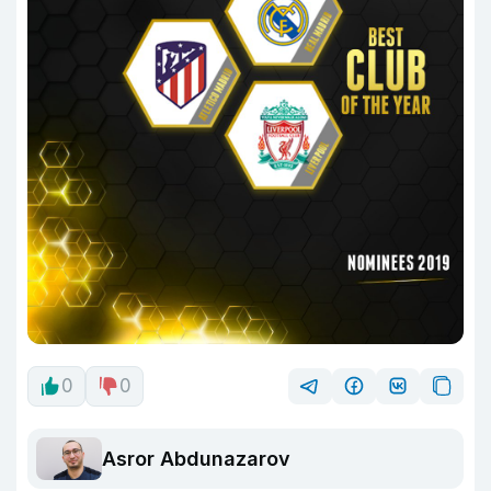
0
0
Asror Abdunazarov