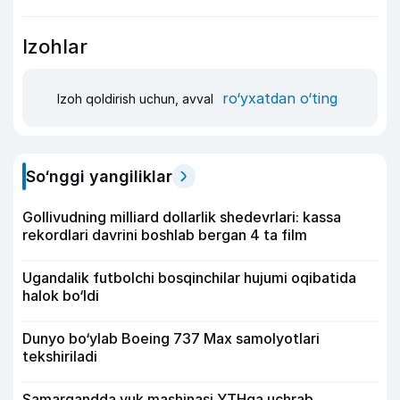
Izohlar
ro‘yxatdan o‘ting
Izoh qoldirish uchun, avval
So‘nggi yangiliklar
Gollivudning milliard dollarlik shedevrlari: kassa
rekordlari davrini boshlab bergan 4 ta film
Ugandalik futbolchi bosqinchilar hujumi oqibatida
halok bo‘ldi
Dunyo bo‘ylab Boeing 737 Max samolyotlari
tekshiriladi
Samarqandda yuk mashinasi YTHga uchrab,