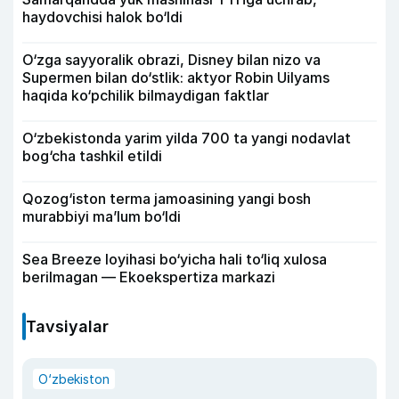
haydovchisi halok bo‘ldi
O‘zga sayyoralik obrazi, Disney bilan nizo va
Supermen bilan do‘stlik: aktyor Robin Uilyams
haqida ko‘pchilik bilmaydigan faktlar
O‘zbekistonda yarim yilda 700 ta yangi nodavlat
bog‘cha tashkil etildi
Qozog‘iston terma jamoasining yangi bosh
murabbiyi ma’lum bo‘ldi
Sea Breeze loyihasi bo‘yicha hali to‘liq xulosa
berilmagan — Ekoekspertiza markazi
Tavsiyalar
O‘zbekiston