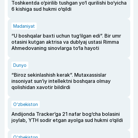
Toshkentda o‘pirilib tushgan yo‘l qurilishi bo‘yicha
6 kishiga sud hukmi o‘qildi
Madaniyat
“U boshqalar baxti uchun tug‘ilgan edi”. Bir umr
otasini kutgan aktrisa va dublyaj ustasi Rimma
Ahmedovaning sinovlarga to‘la hayoti
Dunyo
“Biroz sekinlashish kerak”. Mutaxassislar
insoniyat sun’iy intellektni boshqara olmay
qolishidan xavotir bildirdi
O‘zbekiston
Andijonda Tracker’ga 21 nafar bog‘cha bolasini
joylab, YTH sodir etgan ayolga sud hukmi o‘qildi
O‘zbekiston