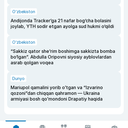
O‘zbekiston
Andijonda Tracker’ga 21 nafar bog‘cha bolasini
joylab, YTH sodir etgan ayolga sud hukmi o‘qildi
O‘zbekiston
“Sakkiz qator she’rim boshimga sakkizta bomba
bo‘lgan”. Abdulla Oripovni siyosiy ayblovlardan
asrab qolgan voqea
Dunyo
Mariupol qamalini yorib oʻtgan va “Izvarino
qozoni”dan chiqqan qahramon — Ukraina
armiyasi bosh qoʻmondoni Drapatiy haqida