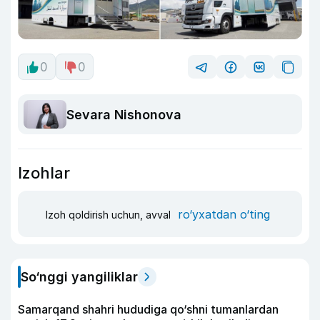
0
0
Sevara Nishonova
Izohlar
ro‘yxatdan o‘ting
Izoh qoldirish uchun, avval
So‘nggi yangiliklar
Samarqand shahri hududiga qo‘shni tumanlardan