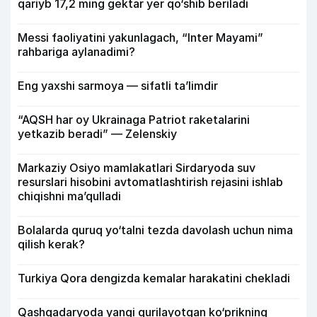
qariyb 17,2 ming gektar yer qo‘shib beriladi
Messi faoliyatini yakunlagach, “Inter Mayami”
rahbariga aylanadimi?
Eng yaxshi sarmoya — sifatli ta’limdir
“AQSH har oy Ukrainaga Patriot raketalarini
yetkazib beradi” — Zelenskiy
Markaziy Osiyo mamlakatlari Sirdaryoda suv
resurslari hisobini avtomatlashtirish rejasini ishlab
chiqishni ma’qulladi
Bolalarda quruq yo‘talni tezda davolash uchun nima
qilish kerak?
Turkiya Qora dengizda kemalar harakatini chekladi
Qashqadaryoda yangi qurilayotgan ko‘prikning