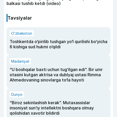
balkasi tushib ketdi (video)
Tavsiyalar
O‘zbekiston
Toshkentda o‘pirilib tushgan yo‘l qurilishi bo‘yicha
6 kishiga sud hukmi o‘qildi
Madaniyat
“U boshqalar baxti uchun tug‘ilgan edi”. Bir umr
otasini kutgan aktrisa va dublyaj ustasi Rimma
Ahmedovaning sinovlarga to‘la hayoti
Dunyo
“Biroz sekinlashish kerak”. Mutaxassislar
insoniyat sun’iy intellektni boshqara olmay
qolishidan xavotir bildirdi