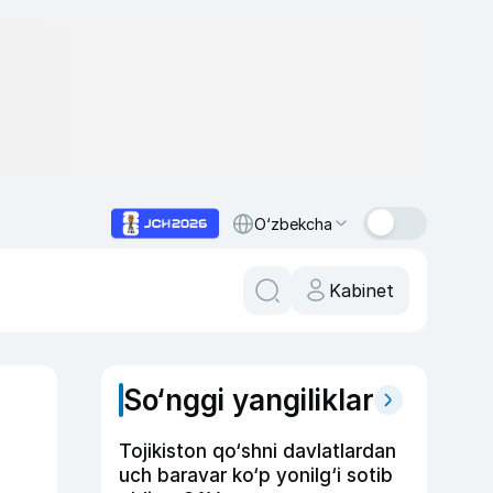
O‘zbekcha
Kabinet
So‘nggi yangiliklar
Tojikiston qo‘shni davlatlardan
uch baravar ko‘p yonilg‘i sotib