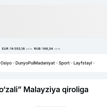
EUR :
RUB :
14 053,18
146,54
so'm
so'm
 Osiyo
Dunyo
Pul
Madaniyat
Sport
Layfstayl
‘zali” Malayziya qiroliga