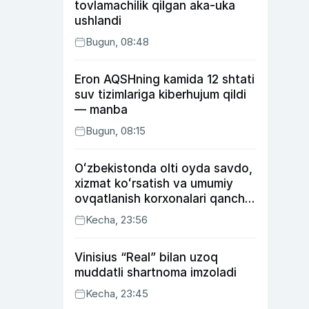
tovlamachilik qilgan aka-uka
ushlandi
Bugun, 08:48
Eron AQSHning kamida 12 shtati
suv tizimlariga kiberhujum qildi
— manba
Bugun, 08:15
Oʻzbekistonda olti oyda savdo,
xizmat koʻrsatish va umumiy
ovqatlanish korxonalari qancha
soliq toʻlagani ochiqlandi
Kecha, 23:56
Vinisius “Real” bilan uzoq
muddatli shartnoma imzoladi
Kecha, 23:45