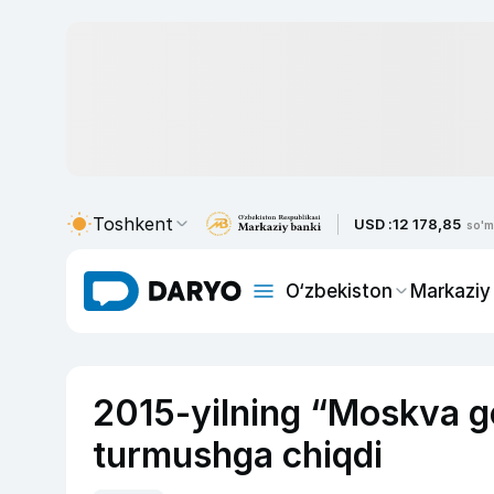
Toshkent
USD :
12 178,85
so'm
O‘zbekiston
Markaziy
2015-yilning “Moskva go
turmushga chiqdi