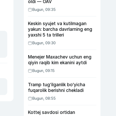
oldi — OAV
Bugun, 09:35
Keskin syujet va kutilmagan
yakun: barcha davrlarning eng
yaxshi 5 ta trilleri
Bugun, 09:30
Menejer Maxachev uchun eng
qiyin raqib kim ekanini aytdi
Bugun, 09:15
Tramp tug‘ilganlik bo‘yicha
fuqarolik berishni chekladi
Bugun, 08:55
Kottej savdosi ortidan