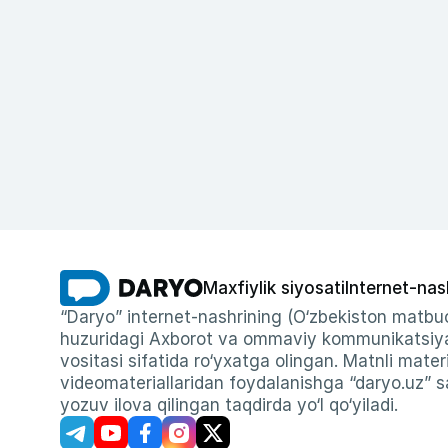
Maxfiylik siyosati
Internet-nas
“Daryo” internet-nashrining (O‘zbekiston matbuo
huzuridagi Axborot va ommaviy kommunikatsiyal
vositasi sifatida ro‘yxatga olingan. Matnli materi
videomateriallaridan foydalanishga “daryo.uz” sa
yozuv ilova qilingan taqdirda yo‘l qo‘yiladi.