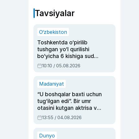
Tavsiyalar
O‘zbekiston
Toshkentda o‘pirilib
tushgan yo‘l qurilishi
bo‘yicha 6 kishiga sud
hukmi o‘qildi
10:10 / 05.08.2026
Madaniyat
“U boshqalar baxti uchun
tug‘ilgan edi”. Bir umr
otasini kutgan aktrisa va
dublyaj ustasi Rimma
13:55 / 04.08.2026
Ahmedovaning
sinovlarga to‘la hayoti
Dunyo