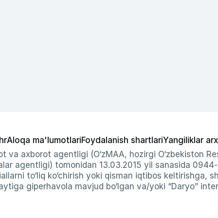
hr
Aloqa ma'lumotlari
Foydalanish shartlari
Yangiliklar arx
t va axborot agentligi (O‘zMAA, hozirgi O‘zbekiston Res
ar agentligi) tomonidan 13.03.2015 yil sanasida 0944
allarni to‘liq ko‘chirish yoki qisman iqtibos keltirishga, 
ytiga giperhavola mavjud bo‘lgan va/yoki “Daryo” intern