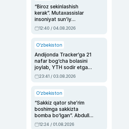
“Biroz sekinlashish
kerak”. Mutaxassislar
insoniyat sun’iy
intellektni boshqara
12:40 / 04.08.2026
olmay qolishidan xavotir
bildirdi
O‘zbekiston
Andijonda Tracker’ga 21
nafar bog‘cha bolasini
joylab, YTH sodir etgan
ayolga sud hukmi o‘qildi
23:41 / 03.08.2026
O‘zbekiston
“Sakkiz qator she’rim
boshimga sakkizta
bomba bo‘lgan”. Abdulla
Oripovni siyosiy
12:24 / 01.08.2026
ayblovlardan asrab