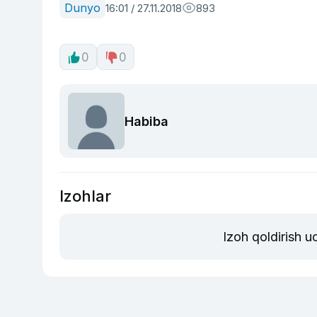
Dunyo
16:01 / 27.11.2018
893
0
0
Habiba
Izohlar
Izoh qoldirish 