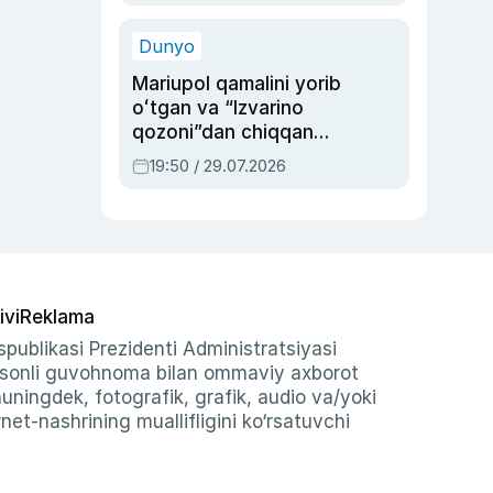
qolgan voqea
Dunyo
Mariupol qamalini yorib
oʻtgan va “Izvarino
qozoni”dan chiqqan
qahramon — Ukraina
19:50 / 29.07.2026
armiyasi bosh
qoʻmondoni Drapatiy
haqida
ivi
Reklama
publikasi Prezidenti Administratsiyasi
-sonli guvohnoma bilan ommaviy axborot
shuningdek, fotografik, grafik, audio va/yoki
et-nashrining muallifligini ko‘rsatuvchi