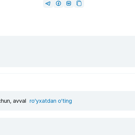
uchun, avval
ro‘yxatdan o‘ting