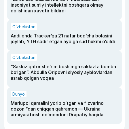
insoniyat sun’iy intellektni boshqara olmay
qolishidan xavotir bildirdi
O‘zbekiston
Andijonda Tracker’ga 21 nafar bog‘cha bolasini
joylab, YTH sodir etgan ayolga sud hukmi o‘qildi
O‘zbekiston
“Sakkiz qator she’rim boshimga sakkizta bomba
bo‘lgan”. Abdulla Oripovni siyosiy ayblovlardan
asrab qolgan voqea
Dunyo
Mariupol qamalini yorib oʻtgan va “Izvarino
qozoni”dan chiqqan qahramon — Ukraina
armiyasi bosh qoʻmondoni Drapatiy haqida