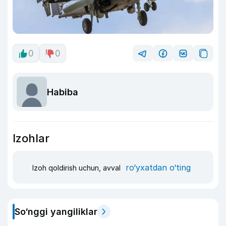
0
0
Habiba
Izohlar
ro‘yxatdan o‘ting
Izoh qoldirish uchun, avval
So‘nggi yangiliklar