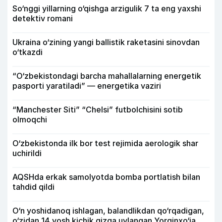
So‘nggi yillarning o‘qishga arzigulik 7 ta eng yaxshi
detektiv romani
Ukraina o‘zining yangi ballistik raketasini sinovdan
o‘tkazdi
“O‘zbekistondagi barcha mahallalarning energetik
pasporti yaratiladi” — energetika vaziri
“Manchester Siti” “Chelsi” futbolchisini sotib
olmoqchi
O‘zbekistonda ilk bor test rejimida aerologik shar
uchirildi
AQSHda erkak samolyotda bomba portlatish bilan
tahdid qildi
O‘n yoshidanoq ishlagan, balandlikdan qo‘rqadigan,
o‘zidan 14 yosh kichik qizga uylangan Yorqinxo‘ja