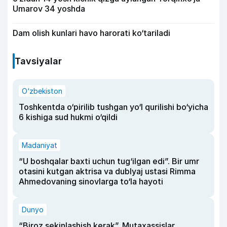
Umarov 34 yoshda
Dam olish kunlari havo harorati ko‘tariladi
Tavsiyalar
O‘zbekiston
Toshkentda o‘pirilib tushgan yo‘l qurilishi bo‘yicha
6 kishiga sud hukmi o‘qildi
Madaniyat
“U boshqalar baxti uchun tug‘ilgan edi”. Bir umr
otasini kutgan aktrisa va dublyaj ustasi Rimma
Ahmedovaning sinovlarga to‘la hayoti
Dunyo
“Biroz sekinlashish kerak”. Mutaxassislar