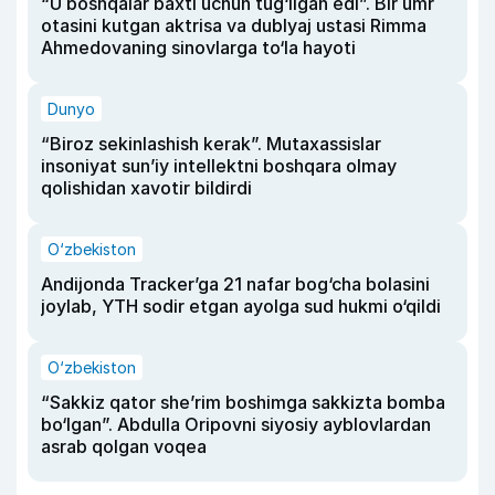
“U boshqalar baxti uchun tug‘ilgan edi”. Bir umr
otasini kutgan aktrisa va dublyaj ustasi Rimma
Ahmedovaning sinovlarga to‘la hayoti
Dunyo
“Biroz sekinlashish kerak”. Mutaxassislar
insoniyat sun’iy intellektni boshqara olmay
qolishidan xavotir bildirdi
O‘zbekiston
Andijonda Tracker’ga 21 nafar bog‘cha bolasini
joylab, YTH sodir etgan ayolga sud hukmi o‘qildi
O‘zbekiston
“Sakkiz qator she’rim boshimga sakkizta bomba
bo‘lgan”. Abdulla Oripovni siyosiy ayblovlardan
asrab qolgan voqea