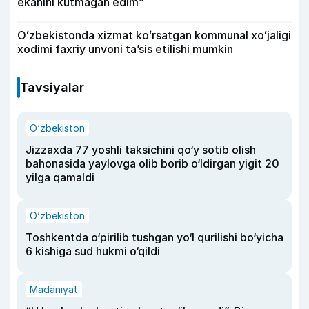
ekanini kutmagan edim”
Oʻzbekistonda xizmat koʻrsatgan kommunal xoʻjaligi
xodimi faxriy unvoni taʼsis etilishi mumkin
Tavsiyalar
O‘zbekiston
Jizzaxda 77 yoshli taksichini qo‘y sotib olish
bahonasida yaylovga olib borib o‘ldirgan yigit 20
yilga qamaldi
O‘zbekiston
Toshkentda o‘pirilib tushgan yo‘l qurilishi bo‘yicha
6 kishiga sud hukmi o‘qildi
Madaniyat