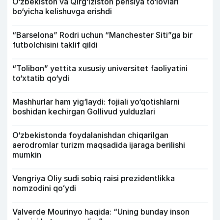
O‘zbekiston va Qirg‘iziston pensiya to‘lovlari
bo‘yicha kelishuvga erishdi
“Barselona” Rodri uchun “Manchester Siti”ga bir
futbolchisini taklif qildi
“Tolibon” yettita xususiy universitet faoliyatini
to‘xtatib qo‘ydi
Mashhurlar ham yig‘laydi: fojiali yo‘qotishlarni
boshidan kechirgan Gollivud yulduzlari
O‘zbekistonda foydalanishdan chiqarilgan
aerodromlar turizm maqsadida ijaraga berilishi
mumkin
Vengriya Oliy sudi sobiq raisi prezidentlikka
nomzodini qoʻydi
Valverde Mourinyo haqida: “Uning bunday inson