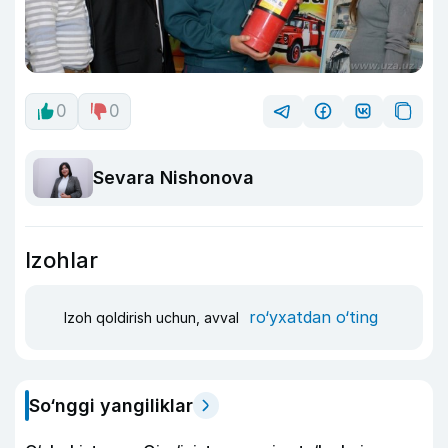
0
0
Sevara Nishonova
Izohlar
ro‘yxatdan o‘ting
Izoh qoldirish uchun, avval
So‘nggi yangiliklar