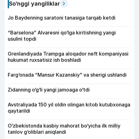
So‘nggi yangiliklar
Jo Baydenning saratoni tanasiga tarqab ketdi
“Barselona” Alvaresni qo‘lga kiritishning yangi
usulini topdi
Grenlandiyada Trampga aloqador neft kompaniyasi
hukumat ruxsatisiz ish boshladi
Farg‘onada “Mansur Kazanskiy” va sherigi ushlandi
Zidanning o‘g‘li yangi jamoaga o‘tdi
Avstraliyada 150 yil oldin olingan kitob kutubxonaga
qaytarildi
O‘zbekistonda kasbiy mahorat bo‘yicha ilk milliy
tanlov g‘oliblari aniqlandi