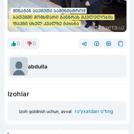
0
0
abdulla
Izohlar
ro‘yxatdan o‘ting
Izoh qoldirish uchun, avval