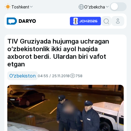
Toshkent
O‘zbekcha
TIV Gruziyada hujumga uchragan
o‘zbekistonlik ikki ayol haqida
axborot berdi. Ulardan biri vafot
etgan
O‘zbekiston
04:55 / 25.11.2018
758