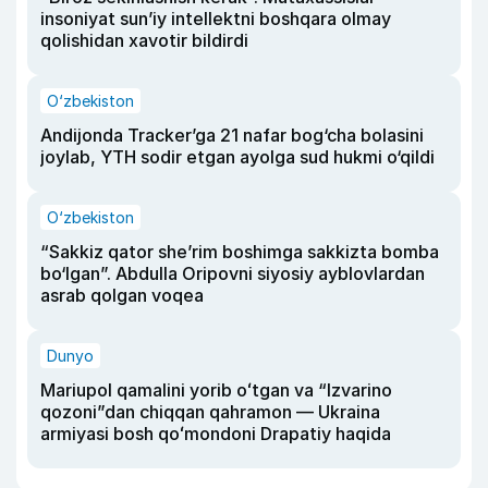
insoniyat sun’iy intellektni boshqara olmay
qolishidan xavotir bildirdi
O‘zbekiston
Andijonda Tracker’ga 21 nafar bog‘cha bolasini
joylab, YTH sodir etgan ayolga sud hukmi o‘qildi
O‘zbekiston
“Sakkiz qator she’rim boshimga sakkizta bomba
bo‘lgan”. Abdulla Oripovni siyosiy ayblovlardan
asrab qolgan voqea
Dunyo
Mariupol qamalini yorib oʻtgan va “Izvarino
qozoni”dan chiqqan qahramon — Ukraina
armiyasi bosh qoʻmondoni Drapatiy haqida