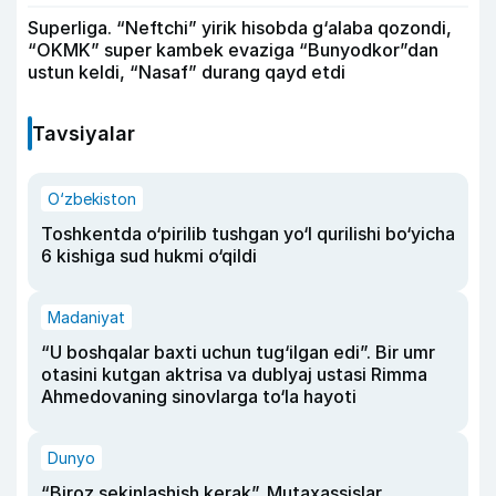
Superliga. “Neftchi” yirik hisobda g‘alaba qozondi,
“OKMK” super kambek evaziga “Bunyodkor”dan
ustun keldi, “Nasaf” durang qayd etdi
Tavsiyalar
O‘zbekiston
Toshkentda o‘pirilib tushgan yo‘l qurilishi bo‘yicha
6 kishiga sud hukmi o‘qildi
Madaniyat
“U boshqalar baxti uchun tug‘ilgan edi”. Bir umr
otasini kutgan aktrisa va dublyaj ustasi Rimma
Ahmedovaning sinovlarga to‘la hayoti
Dunyo
“Biroz sekinlashish kerak”. Mutaxassislar