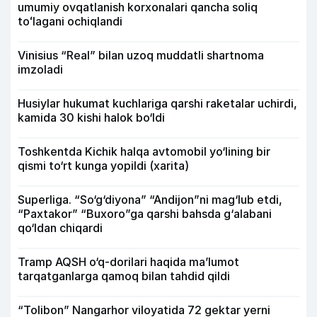
umumiy ovqatlanish korxonalari qancha soliq
toʻlagani ochiqlandi
Vinisius “Real” bilan uzoq muddatli shartnoma
imzoladi
Husiylar hukumat kuchlariga qarshi raketalar uchirdi,
kamida 30 kishi halok bo‘ldi
Toshkentda Kichik halqa avtomobil yo‘lining bir
qismi to‘rt kunga yopildi (xarita)
Superliga. “So‘g‘diyona” “Andijon”ni mag‘lub etdi,
“Paxtakor” “Buxoro”ga qarshi bahsda g‘alabani
qo‘ldan chiqardi
Tramp AQSH o‘q-dorilari haqida ma’lumot
tarqatganlarga qamoq bilan tahdid qildi
“Tolibon” Nangarhor viloyatida 72 gektar yerni