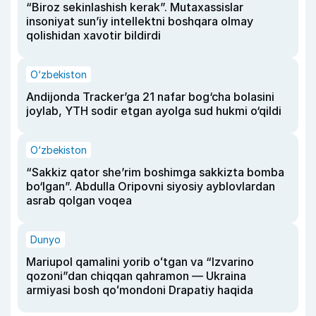
“Biroz sekinlashish kerak”. Mutaxassislar
insoniyat sun’iy intellektni boshqara olmay
qolishidan xavotir bildirdi
O‘zbekiston
Andijonda Tracker’ga 21 nafar bog‘cha bolasini
joylab, YTH sodir etgan ayolga sud hukmi o‘qildi
O‘zbekiston
“Sakkiz qator she’rim boshimga sakkizta bomba
bo‘lgan”. Abdulla Oripovni siyosiy ayblovlardan
asrab qolgan voqea
Dunyo
Mariupol qamalini yorib oʻtgan va “Izvarino
qozoni”dan chiqqan qahramon — Ukraina
armiyasi bosh qoʻmondoni Drapatiy haqida