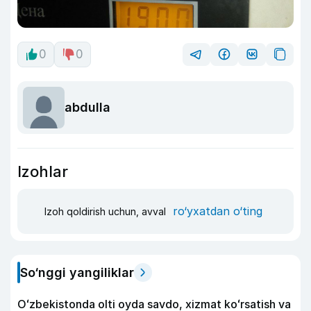
0
0
abdulla
Izohlar
ro‘yxatdan o‘ting
Izoh qoldirish uchun, avval
So‘nggi yangiliklar
Oʻzbekistonda olti oyda savdo, xizmat koʻrsatish va