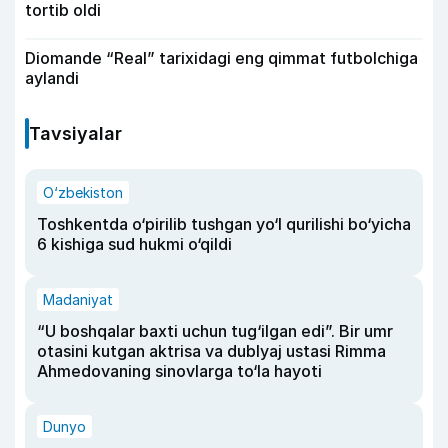
tortib oldi
Diomande “Real” tarixidagi eng qimmat futbolchiga
aylandi
Tavsiyalar
O‘zbekiston
Toshkentda o‘pirilib tushgan yo‘l qurilishi bo‘yicha
6 kishiga sud hukmi o‘qildi
Madaniyat
“U boshqalar baxti uchun tug‘ilgan edi”. Bir umr
otasini kutgan aktrisa va dublyaj ustasi Rimma
Ahmedovaning sinovlarga to‘la hayoti
Dunyo