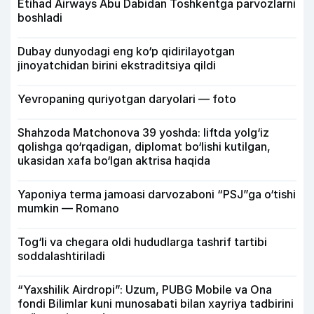
Etihad Airways Abu Dabidan Toshkentga parvozlarni
boshladi
Dubay dunyodagi eng ko‘p qidirilayotgan
jinoyatchidan birini ekstraditsiya qildi
Yevropaning quriyotgan daryolari — foto
Shahzoda Matchonova 39 yoshda: liftda yolg‘iz
qolishga qo‘rqadigan, diplomat bo‘lishi kutilgan,
ukasidan xafa bo‘lgan aktrisa haqida
Yaponiya terma jamoasi darvozaboni “PSJ”ga o‘tishi
mumkin — Romano
Tog‘li va chegara oldi hududlarga tashrif tartibi
soddalashtiriladi
“Yaxshilik Airdropi”: Uzum, PUBG Mobile va Ona
fondi Bilimlar kuni munosabati bilan xayriya tadbirini