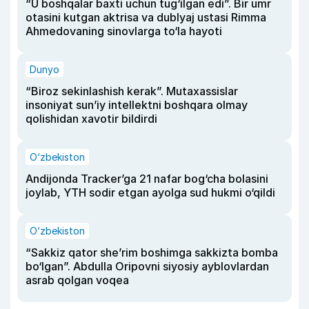
“U boshqalar baxti uchun tug‘ilgan edi”. Bir umr
otasini kutgan aktrisa va dublyaj ustasi Rimma
Ahmedovaning sinovlarga to‘la hayoti
Dunyo
“Biroz sekinlashish kerak”. Mutaxassislar
insoniyat sun’iy intellektni boshqara olmay
qolishidan xavotir bildirdi
O‘zbekiston
Andijonda Tracker’ga 21 nafar bog‘cha bolasini
joylab, YTH sodir etgan ayolga sud hukmi o‘qildi
O‘zbekiston
“Sakkiz qator she’rim boshimga sakkizta bomba
bo‘lgan”. Abdulla Oripovni siyosiy ayblovlardan
asrab qolgan voqea