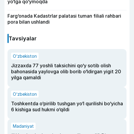
yo‘lga qo‘ymoqda
Farg‘onada Kadastrlar palatasi tuman filiali rahbari
pora bilan ushlandi
Tavsiyalar
O‘zbekiston
Jizzaxda 77 yoshli taksichini qo‘y sotib olish
bahonasida yaylovga olib borib o‘ldirgan yigit 20
yilga qamaldi
O‘zbekiston
Toshkentda o‘pirilib tushgan yo‘l qurilishi bo‘yicha
6 kishiga sud hukmi o‘qildi
Madaniyat