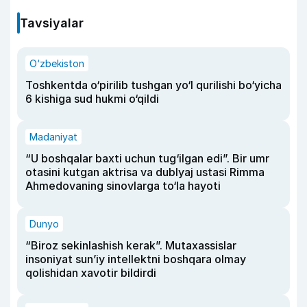
Tavsiyalar
O‘zbekiston
Toshkentda o‘pirilib tushgan yo‘l qurilishi bo‘yicha
6 kishiga sud hukmi o‘qildi
Madaniyat
“U boshqalar baxti uchun tug‘ilgan edi”. Bir umr
otasini kutgan aktrisa va dublyaj ustasi Rimma
Ahmedovaning sinovlarga to‘la hayoti
Dunyo
“Biroz sekinlashish kerak”. Mutaxassislar
insoniyat sun’iy intellektni boshqara olmay
qolishidan xavotir bildirdi