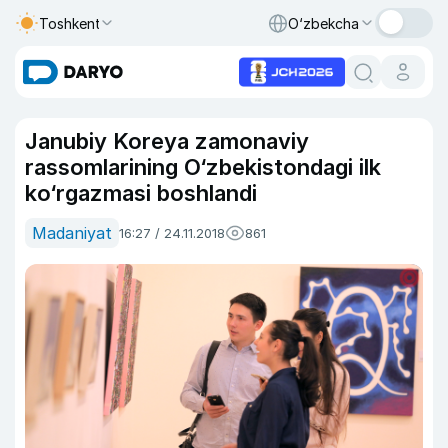
Toshkent
O‘zbekcha
Janubiy Koreya zamonaviy
rassomlarining O‘zbekistondagi ilk
ko‘rgazmasi boshlandi
Madaniyat
16:27 / 24.11.2018
861