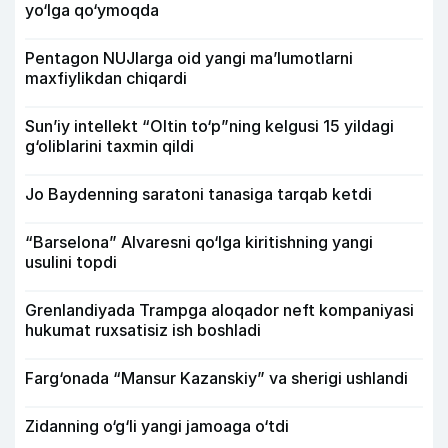
yo‘lga qo‘ymoqda
Pentagon NUJlarga oid yangi maʼlumotlarni
maxfiylikdan chiqardi
Sun’iy intellekt “Oltin to‘p”ning kelgusi 15 yildagi
g‘oliblarini taxmin qildi
Jo Baydenning saratoni tanasiga tarqab ketdi
“Barselona” Alvaresni qo‘lga kiritishning yangi
usulini topdi
Grenlandiyada Trampga aloqador neft kompaniyasi
hukumat ruxsatisiz ish boshladi
Farg‘onada “Mansur Kazanskiy” va sherigi ushlandi
Zidanning o‘g‘li yangi jamoaga o‘tdi