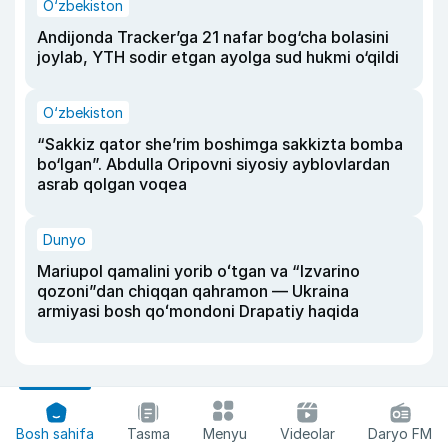
O‘zbekiston
Andijonda Tracker’ga 21 nafar bog‘cha bolasini
joylab, YTH sodir etgan ayolga sud hukmi o‘qildi
O‘zbekiston
“Sakkiz qator she’rim boshimga sakkizta bomba
bo‘lgan”. Abdulla Oripovni siyosiy ayblovlardan
asrab qolgan voqea
Dunyo
Mariupol qamalini yorib oʻtgan va “Izvarino
qozoni”dan chiqqan qahramon — Ukraina
armiyasi bosh qoʻmondoni Drapatiy haqida
Bosh sahifa
Tasma
Menyu
Videolar
Daryo FM