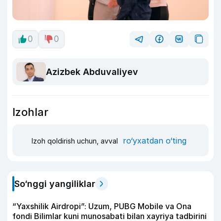
0
0
Azizbek Abduvaliyev
Izohlar
ro‘yxatdan o‘ting
Izoh qoldirish uchun, avval
So‘nggi yangiliklar
“Yaxshilik Airdropi”: Uzum, PUBG Mobile va Ona
fondi Bilimlar kuni munosabati bilan xayriya tadbirini