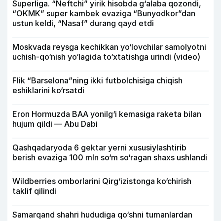
Superliga. “Neftchi” yirik hisobda g‘alaba qozondi,
“OKMK” super kambek evaziga “Bunyodkor”dan
ustun keldi, “Nasaf” durang qayd etdi
Moskvada reysga kechikkan yo‘lovchilar samolyotni
uchish-qo‘nish yo‘lagida to‘xtatishga urindi (video)
Flik “Barselona”ning ikki futbolchisiga chiqish
eshiklarini ko‘rsatdi
Eron Hormuzda BAA yonilg‘i kemasiga raketa bilan
hujum qildi — Abu Dabi
Qashqadaryoda 6 gektar yerni xususiylashtirib
berish evaziga 100 mln so‘m so‘ragan shaxs ushlandi
Wildberries omborlarini Qirg‘izistonga ko‘chirish
taklif qilindi
Samarqand shahri hududiga qo‘shni tumanlardan