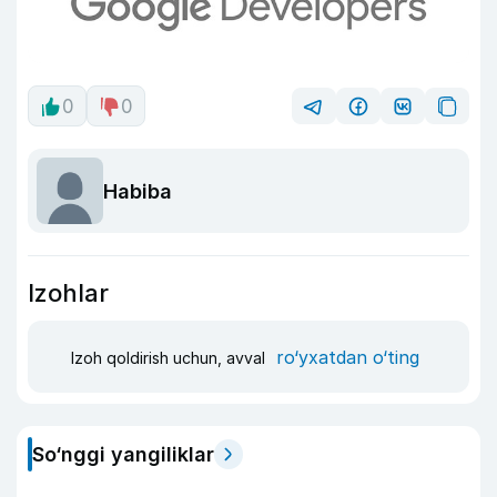
0
0
Habiba
Izohlar
ro‘yxatdan o‘ting
Izoh qoldirish uchun, avval
So‘nggi yangiliklar