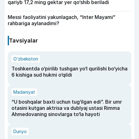
qariyb 17,2 ming gektar yer qo‘shib beriladi
Messi faoliyatini yakunlagach, “Inter Mayami”
rahbariga aylanadimi?
Tavsiyalar
O‘zbekiston
Toshkentda o‘pirilib tushgan yo‘l qurilishi bo‘yicha
6 kishiga sud hukmi o‘qildi
Madaniyat
“U boshqalar baxti uchun tug‘ilgan edi”. Bir umr
otasini kutgan aktrisa va dublyaj ustasi Rimma
Ahmedovaning sinovlarga to‘la hayoti
Dunyo