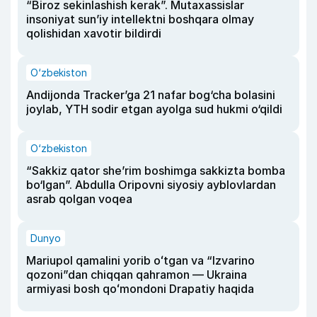
“Biroz sekinlashish kerak”. Mutaxassislar
insoniyat sun’iy intellektni boshqara olmay
qolishidan xavotir bildirdi
O‘zbekiston
Andijonda Tracker’ga 21 nafar bog‘cha bolasini
joylab, YTH sodir etgan ayolga sud hukmi o‘qildi
O‘zbekiston
“Sakkiz qator she’rim boshimga sakkizta bomba
bo‘lgan”. Abdulla Oripovni siyosiy ayblovlardan
asrab qolgan voqea
Dunyo
Mariupol qamalini yorib oʻtgan va “Izvarino
qozoni”dan chiqqan qahramon — Ukraina
armiyasi bosh qoʻmondoni Drapatiy haqida