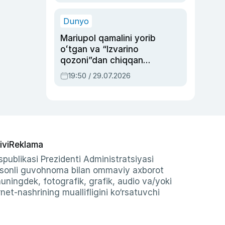
qolgan voqea
Dunyo
Mariupol qamalini yorib
oʻtgan va “Izvarino
qozoni”dan chiqqan
qahramon — Ukraina
19:50 / 29.07.2026
armiyasi bosh
qoʻmondoni Drapatiy
haqida
ivi
Reklama
publikasi Prezidenti Administratsiyasi
-sonli guvohnoma bilan ommaviy axborot
shuningdek, fotografik, grafik, audio va/yoki
et-nashrining muallifligini ko‘rsatuvchi