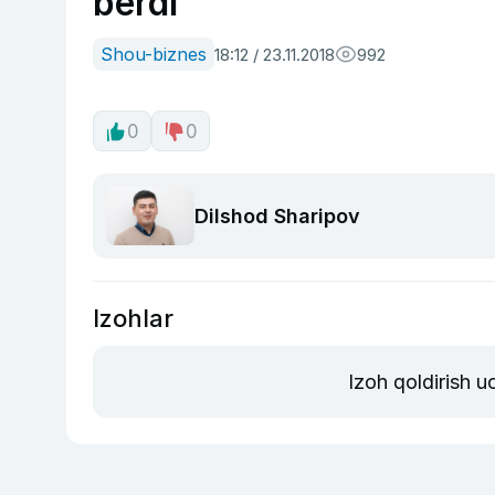
berdi
Shou-biznes
18:12 / 23.11.2018
992
0
0
Dilshod Sharipov
Izohlar
Izoh qoldirish 