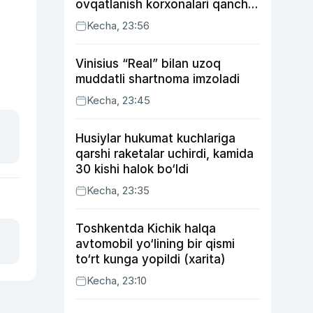
ovqatlanish korxonalari qancha
soliq toʻlagani ochiqlandi
Kecha, 23:56
Vinisius “Real” bilan uzoq
muddatli shartnoma imzoladi
Kecha, 23:45
Husiylar hukumat kuchlariga
qarshi raketalar uchirdi, kamida
30 kishi halok bo‘ldi
Kecha, 23:35
Toshkentda Kichik halqa
avtomobil yo‘lining bir qismi
to‘rt kunga yopildi (xarita)
Kecha, 23:10