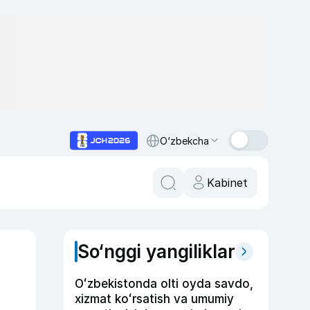
O‘zbekcha
Kabinet
So‘nggi yangiliklar
Oʻzbekistonda olti oyda savdo,
xizmat koʻrsatish va umumiy