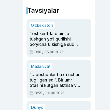
Tavsiyalar
O‘zbekiston
Toshkentda o‘pirilib
tushgan yo‘l qurilishi
bo‘yicha 6 kishiga sud
hukmi o‘qildi
10:10 / 05.08.2026
Madaniyat
“U boshqalar baxti uchun
tug‘ilgan edi”. Bir umr
otasini kutgan aktrisa va
dublyaj ustasi Rimma
13:55 / 04.08.2026
Ahmedovaning
sinovlarga to‘la hayoti
Dunyo