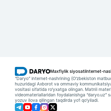
Maxfiylik siyosati
Internet-nas
“Daryo” internet-nashrining (O‘zbekiston matbuo
huzuridagi Axborot va ommaviy kommunikatsiyal
vositasi sifatida ro‘yxatga olingan. Matnli materi
videomateriallaridan foydalanishga “daryo.uz” sa
yozuv ilova qilingan taqdirda yo‘l qo‘yiladi.