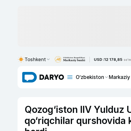
Toshkent
USD :
12 178,85
so'm
O‘zbekiston
Markaziy
Qozog‘iston IIV Yulduz 
qo‘riqchilar qurshovida 