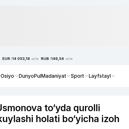
EUR :
RUB :
14 053,18
146,54
so'm
so'm
 Osiyo
Dunyo
Pul
Madaniyat
Sport
Layfstayl
Usmonova to‘yda qurolli
kuylashi holati bo‘yicha izoh