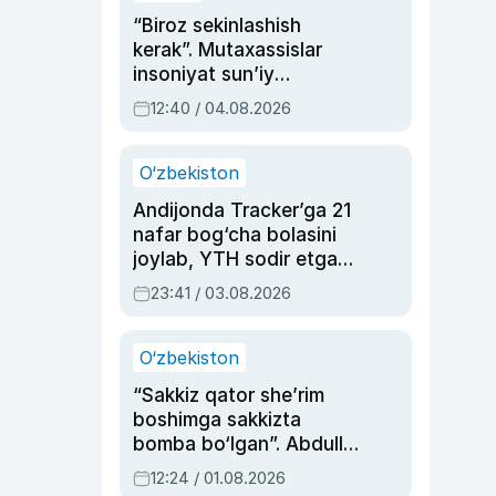
“Biroz sekinlashish
kerak”. Mutaxassislar
insoniyat sun’iy
intellektni boshqara
12:40 / 04.08.2026
olmay qolishidan xavotir
bildirdi
O‘zbekiston
Andijonda Tracker’ga 21
nafar bog‘cha bolasini
joylab, YTH sodir etgan
ayolga sud hukmi o‘qildi
23:41 / 03.08.2026
O‘zbekiston
“Sakkiz qator she’rim
boshimga sakkizta
bomba bo‘lgan”. Abdulla
Oripovni siyosiy
12:24 / 01.08.2026
ayblovlardan asrab