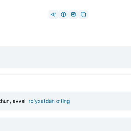
uchun, avval
ro‘yxatdan o‘ting