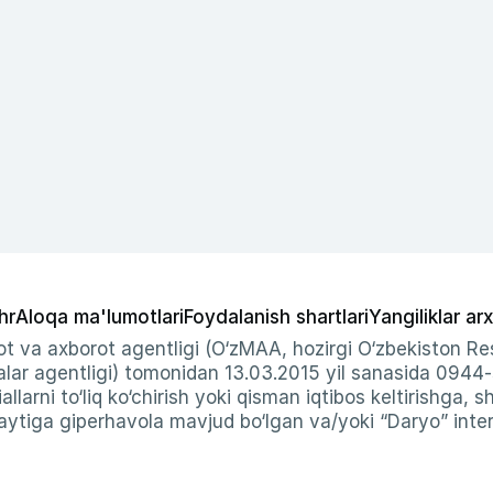
hr
Aloqa ma'lumotlari
Foydalanish shartlari
Yangiliklar arx
t va axborot agentligi (O‘zMAA, hozirgi O‘zbekiston Res
ar agentligi) tomonidan 13.03.2015 yil sanasida 0944
allarni to‘liq ko‘chirish yoki qisman iqtibos keltirishga, 
ytiga giperhavola mavjud bo‘lgan va/yoki “Daryo” intern