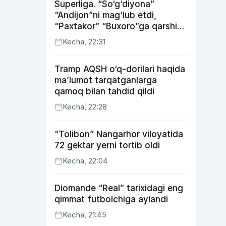
Superliga. “So‘g‘diyona”
“Andijon”ni mag‘lub etdi,
“Paxtakor” “Buxoro”ga qarshi
bahsda g‘alabani qo‘ldan
Kecha, 22:31
chiqardi
Tramp AQSH o‘q-dorilari haqida
ma’lumot tarqatganlarga
qamoq bilan tahdid qildi
Kecha, 22:28
“Tolibon” Nangarhor viloyatida
72 gektar yerni tortib oldi
Kecha, 22:04
Diomande “Real” tarixidagi eng
qimmat futbolchiga aylandi
Kecha, 21:45