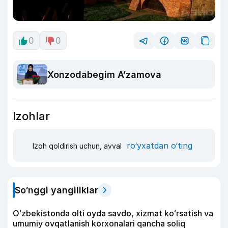
0
0
Xonzodabegim A’zamova
Izohlar
ro‘yxatdan o‘ting
Izoh qoldirish uchun, avval
So‘nggi yangiliklar
Oʻzbekistonda olti oyda savdo, xizmat koʻrsatish va
umumiy ovqatlanish korxonalari qancha soliq