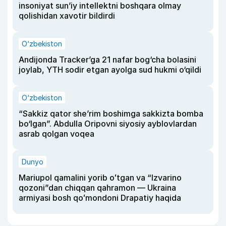
insoniyat sun’iy intellektni boshqara olmay
qolishidan xavotir bildirdi
O‘zbekiston
Andijonda Tracker’ga 21 nafar bog‘cha bolasini
joylab, YTH sodir etgan ayolga sud hukmi o‘qildi
O‘zbekiston
“Sakkiz qator she’rim boshimga sakkizta bomba
bo‘lgan”. Abdulla Oripovni siyosiy ayblovlardan
asrab qolgan voqea
Dunyo
Mariupol qamalini yorib oʻtgan va “Izvarino
qozoni”dan chiqqan qahramon — Ukraina
armiyasi bosh qoʻmondoni Drapatiy haqida