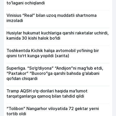
toʻlagani ochiqlandi
Vinisius “Real” bilan uzoq muddatli shartnoma
imzoladi
Husiylar hukumat kuchlariga qarshi raketalar uchirdi,
kamida 30 kishi halok bo‘ldi
Toshkentda Kichik halqa avtomobil yo‘lining bir
qismi to‘rt kunga yopildi (xarita)
Superliga. “So‘g‘diyona” “Andijon”ni mag‘lub etdi,
“Paxtakor” “Buxoro”ga qarshi bahsda g‘alabani
qo‘ldan chiqardi
Tramp AQSH o‘q-dorilari haqida ma’lumot
tarqatganlarga qamoq bilan tahdid qildi
“Tolibon” Nangarhor viloyatida 72 gektar yerni
tortib oldi