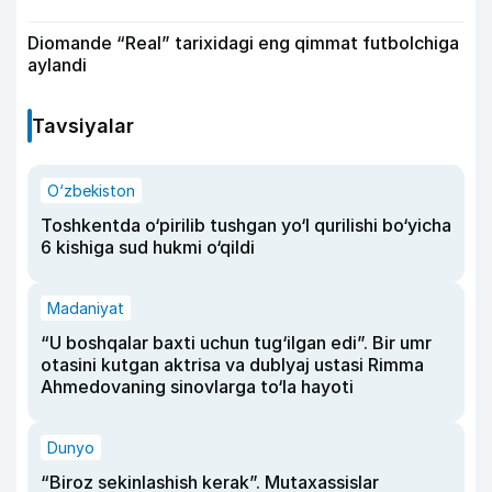
Diomande “Real” tarixidagi eng qimmat futbolchiga
aylandi
Tavsiyalar
O‘zbekiston
Toshkentda o‘pirilib tushgan yo‘l qurilishi bo‘yicha
6 kishiga sud hukmi o‘qildi
Madaniyat
“U boshqalar baxti uchun tug‘ilgan edi”. Bir umr
otasini kutgan aktrisa va dublyaj ustasi Rimma
Ahmedovaning sinovlarga to‘la hayoti
Dunyo
“Biroz sekinlashish kerak”. Mutaxassislar