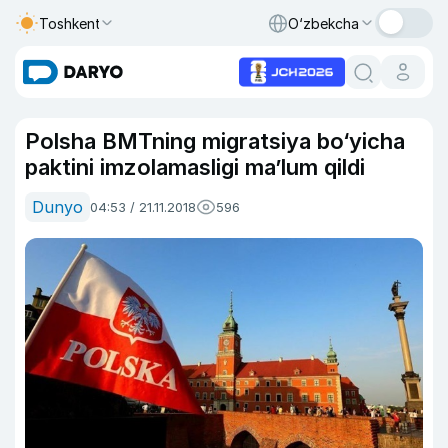
Toshkent
O‘zbekcha
Polsha BMTning migratsiya bo‘yicha
paktini imzolamasligi ma’lum qildi
Dunyo
04:53 / 21.11.2018
596