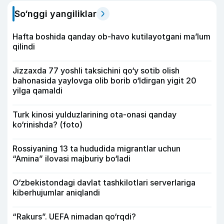
So‘nggi yangiliklar
Hafta boshida qanday ob-havo kutilayotgani ma’lum
qilindi
Jizzaxda 77 yoshli taksichini qo‘y sotib olish
bahonasida yaylovga olib borib o‘ldirgan yigit 20
yilga qamaldi
Turk kinosi yulduzlarining ota-onasi qanday
ko‘rinishda? (foto)
Rossiyaning 13 ta hududida migrantlar uchun
“Amina” ilovasi majburiy bo‘ladi
O‘zbekistondagi davlat tashkilotlari serverlariga
kiberhujumlar aniqlandi
“Rakurs”. UEFA nimadan qo‘rqdi?