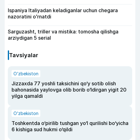
Ispaniya Italiyadan keladiganlar uchun chegara
nazoratini oʻrnatdi
Sarguzasht, triller va mistika: tomosha qilishga
arziydigan 5 serial
Tavsiyalar
O‘zbekiston
Jizzaxda 77 yoshli taksichini qo‘y sotib olish
bahonasida yaylovga olib borib o‘ldirgan yigit 20
yilga qamaldi
O‘zbekiston
Toshkentda o‘pirilib tushgan yo‘l qurilishi bo‘yicha
6 kishiga sud hukmi o‘qildi