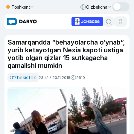
Toshkent
O‘zbekcha
Samarqandda “behayolarcha o‘ynab”,
yurib ketayotgan Nexia kapoti ustiga
yotib olgan qizlar 15 sutkagacha
qamalishi mumkin
O‘zbekiston
23:41 / 20.11.2018
2610