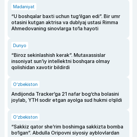
Madaniyat
“U boshqalar baxti uchun tug‘ilgan edi”. Bir umr
otasini kutgan aktrisa va dublyaj ustasi Rimma
Ahmedovaning sinovlarga to‘la hayoti
Dunyo
“Biroz sekinlashish kerak”. Mutaxassislar
insoniyat sun’iy intellektni boshqara olmay
qolishidan xavotir bildirdi
O‘zbekiston
Andijonda Tracker’ga 21 nafar bog‘cha bolasini
joylab, YTH sodir etgan ayolga sud hukmi o‘qildi
O‘zbekiston
“Sakkiz qator she’rim boshimga sakkizta bomba
bo‘lgan”. Abdulla Oripovni siyosiy ayblovlardan