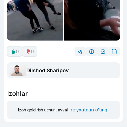
0
0
Dilshod Sharipov
Izohlar
ro‘yxatdan o‘ting
Izoh qoldirish uchun, avval