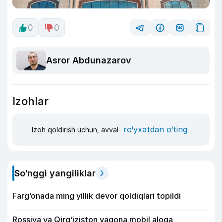
0
0
Asror Abdunazarov
Izohlar
ro‘yxatdan o‘ting
Izoh qoldirish uchun, avval
So‘nggi yangiliklar
Farg‘onada ming yillik devor qoldiqlari topildi
Rossiya va Qirg‘iziston yagona mobil aloqa