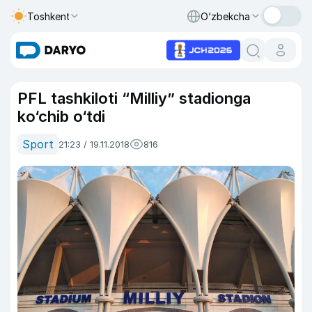
Toshkent
O‘zbekcha
PFL tashkiloti “Milliy” stadionga
ko‘chib o‘tdi
Sport
21:23 / 19.11.2018
816