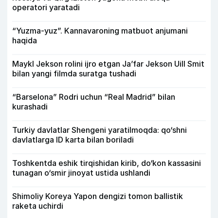
operatori yaratadi
“Yuzma-yuz”. Kannavaroning matbuot anjumani
haqida
Maykl Jekson rolini ijro etgan Ja’far Jekson Uill Smit
bilan yangi filmda suratga tushadi
“Barselona” Rodri uchun “Real Madrid” bilan
kurashadi
Turkiy davlatlar Shengeni yaratilmoqda: qo‘shni
davlatlarga ID karta bilan boriladi
Toshkentda eshik tirqishidan kirib, do‘kon kassasini
tunagan o‘smir jinoyat ustida ushlandi
Shimoliy Koreya Yapon dengizi tomon ballistik
raketa uchirdi