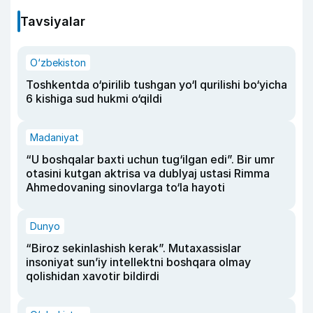
Tavsiyalar
O‘zbekiston
Toshkentda o‘pirilib tushgan yo‘l qurilishi bo‘yicha
6 kishiga sud hukmi o‘qildi
Madaniyat
“U boshqalar baxti uchun tug‘ilgan edi”. Bir umr
otasini kutgan aktrisa va dublyaj ustasi Rimma
Ahmedovaning sinovlarga to‘la hayoti
Dunyo
“Biroz sekinlashish kerak”. Mutaxassislar
insoniyat sun’iy intellektni boshqara olmay
qolishidan xavotir bildirdi