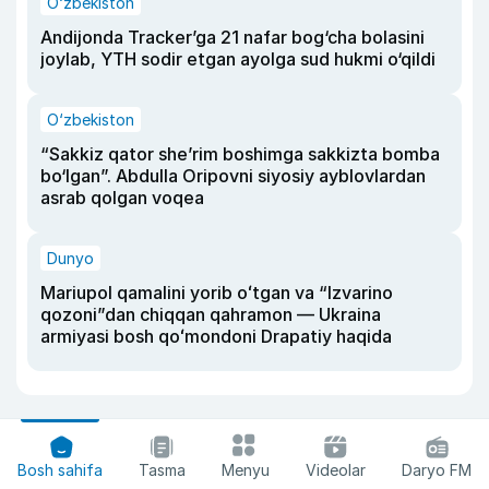
O‘zbekiston
Andijonda Tracker’ga 21 nafar bog‘cha bolasini
joylab, YTH sodir etgan ayolga sud hukmi o‘qildi
O‘zbekiston
“Sakkiz qator she’rim boshimga sakkizta bomba
bo‘lgan”. Abdulla Oripovni siyosiy ayblovlardan
asrab qolgan voqea
Dunyo
Mariupol qamalini yorib oʻtgan va “Izvarino
qozoni”dan chiqqan qahramon — Ukraina
armiyasi bosh qoʻmondoni Drapatiy haqida
Bosh sahifa
Tasma
Menyu
Videolar
Daryo FM