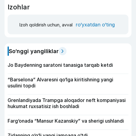
Izohlar
ro‘yxatdan o‘ting
Izoh qoldirish uchun, avval
So‘nggi yangiliklar
Jo Baydenning saratoni tanasiga tarqab ketdi
“Barselona” Alvaresni qo‘lga kiritishning yangi
usulini topdi
Grenlandiyada Trampga aloqador neft kompaniyasi
hukumat ruxsatisiz ish boshladi
Farg‘onada “Mansur Kazanskiy” va sherigi ushlandi
Zidanning o‘g‘li yangi jamoaga o‘tdi