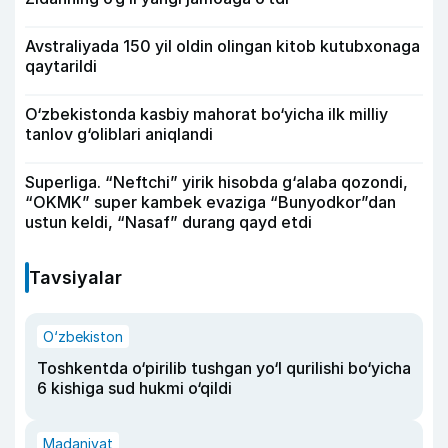
Avstraliyada 150 yil oldin olingan kitob kutubxonaga
qaytarildi
O‘zbekistonda kasbiy mahorat bo‘yicha ilk milliy
tanlov g‘oliblari aniqlandi
Superliga. “Neftchi” yirik hisobda g‘alaba qozondi,
“OKMK” super kambek evaziga “Bunyodkor”dan
ustun keldi, “Nasaf” durang qayd etdi
Tavsiyalar
O‘zbekiston
Toshkentda o‘pirilib tushgan yo‘l qurilishi bo‘yicha
6 kishiga sud hukmi o‘qildi
Madaniyat