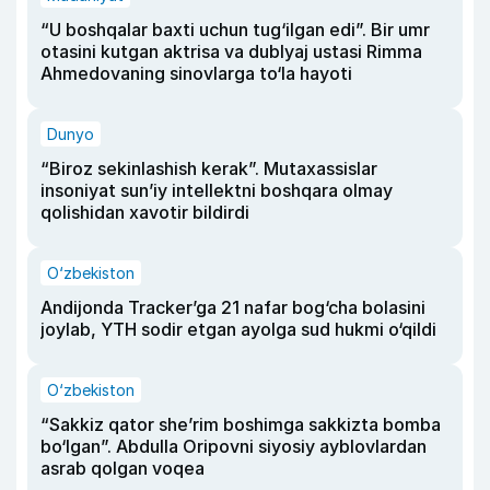
“U boshqalar baxti uchun tug‘ilgan edi”. Bir umr
otasini kutgan aktrisa va dublyaj ustasi Rimma
Ahmedovaning sinovlarga to‘la hayoti
Dunyo
“Biroz sekinlashish kerak”. Mutaxassislar
insoniyat sun’iy intellektni boshqara olmay
qolishidan xavotir bildirdi
O‘zbekiston
Andijonda Tracker’ga 21 nafar bog‘cha bolasini
joylab, YTH sodir etgan ayolga sud hukmi o‘qildi
O‘zbekiston
“Sakkiz qator she’rim boshimga sakkizta bomba
bo‘lgan”. Abdulla Oripovni siyosiy ayblovlardan
asrab qolgan voqea