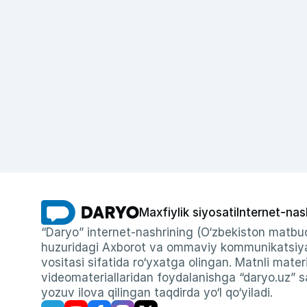
Maxfiylik siyosati
Internet-nas
“Daryo” internet-nashrining (O‘zbekiston matbuo
huzuridagi Axborot va ommaviy kommunikatsiyal
vositasi sifatida ro‘yxatga olingan. Matnli materi
videomateriallaridan foydalanishga “daryo.uz” sa
yozuv ilova qilingan taqdirda yo‘l qo‘yiladi.