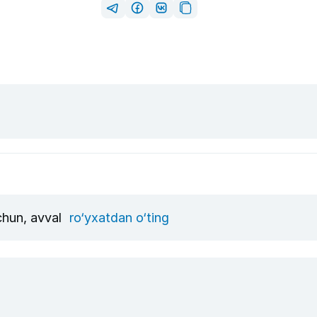
uchun, avval
ro‘yxatdan o‘ting