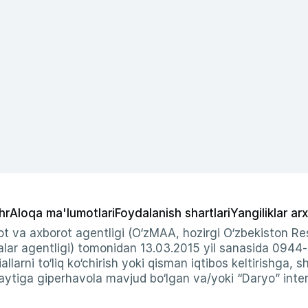
hr
Aloqa ma'lumotlari
Foydalanish shartlari
Yangiliklar arx
t va axborot agentligi (O‘zMAA, hozirgi O‘zbekiston Res
ar agentligi) tomonidan 13.03.2015 yil sanasida 0944
allarni to‘liq ko‘chirish yoki qisman iqtibos keltirishga, 
ytiga giperhavola mavjud bo‘lgan va/yoki “Daryo” intern