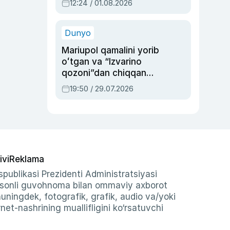
12:24 / 01.08.2026
ayblovlardan asrab
qolgan voqea
Dunyo
Mariupol qamalini yorib
oʻtgan va “Izvarino
qozoni”dan chiqqan
qahramon — Ukraina
19:50 / 29.07.2026
armiyasi bosh
qoʻmondoni Drapatiy
haqida
ivi
Reklama
publikasi Prezidenti Administratsiyasi
-sonli guvohnoma bilan ommaviy axborot
shuningdek, fotografik, grafik, audio va/yoki
et-nashrining muallifligini ko‘rsatuvchi