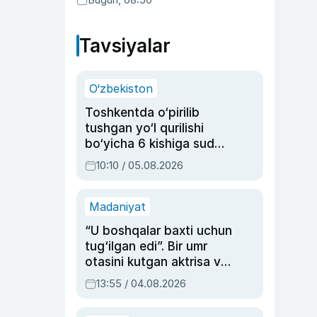
Tavsiyalar
O‘zbekiston
Toshkentda o‘pirilib
tushgan yo‘l qurilishi
bo‘yicha 6 kishiga sud
hukmi o‘qildi
10:10 / 05.08.2026
Madaniyat
“U boshqalar baxti uchun
tug‘ilgan edi”. Bir umr
otasini kutgan aktrisa va
dublyaj ustasi Rimma
13:55 / 04.08.2026
Ahmedovaning
sinovlarga to‘la hayoti