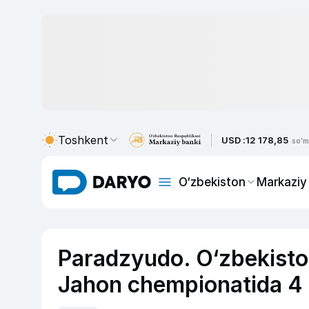
Toshkent
USD :
12 178,85
so'm
O‘zbekiston
Markaziy
Paradzyudo. O‘zbekiston
Jahon chempionatida 4 ta