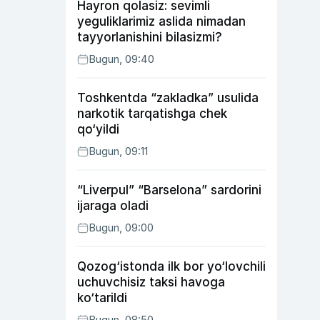
Hayron qolasiz: sevimli
yeguliklarimiz aslida nimadan
tayyorlanishini bilasizmi?
Bugun, 09:40
Toshkentda “zakladka” usulida
narkotik tarqatishga chek
qo‘yildi
Bugun, 09:11
“Liverpul” “Barselona” sardorini
ijaraga oladi
Bugun, 09:00
Qozog‘istonda ilk bor yo‘lovchili
uchuvchisiz taksi havoga
ko‘tarildi
Bugun, 08:50