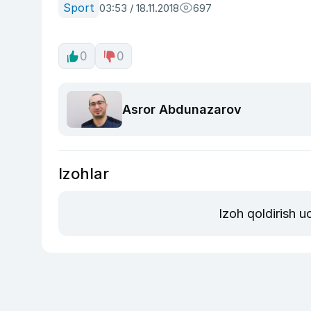
Sport
03:53 / 18.11.2018
697
0
0
Asror Abdunazarov
Izohlar
Izoh qoldirish 