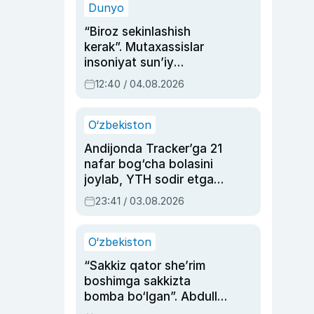
Dunyo
“Biroz sekinlashish
kerak”. Mutaxassislar
insoniyat sun’iy
intellektni boshqara
12:40 / 04.08.2026
olmay qolishidan xavotir
bildirdi
O‘zbekiston
Andijonda Tracker’ga 21
nafar bog‘cha bolasini
joylab, YTH sodir etgan
ayolga sud hukmi o‘qildi
23:41 / 03.08.2026
O‘zbekiston
“Sakkiz qator she’rim
boshimga sakkizta
bomba bo‘lgan”. Abdulla
Oripovni siyosiy