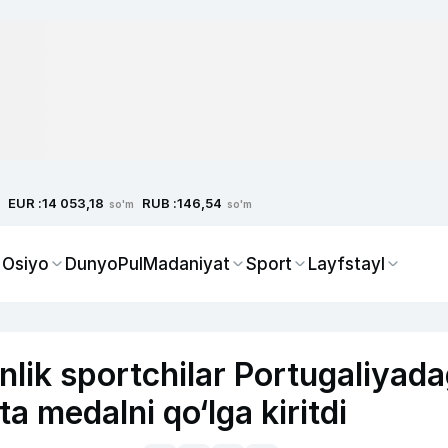
EUR :
RUB :
14 053,18
146,54
so'm
so'm
 Osiyo
Dunyo
Pul
Madaniyat
Sport
Layfstayl
lik sportchilar Portugaliyada
 medalni qo‘lga kiritdi