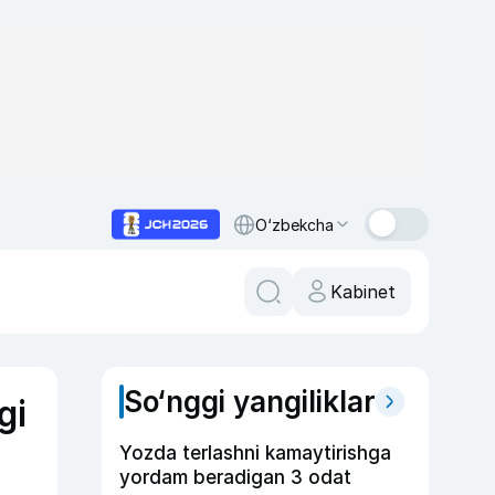
O‘zbekcha
Kabinet
So‘nggi yangiliklar
gi
Yozda terlashni kamaytirishga
yordam beradigan 3 odat