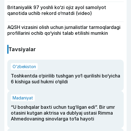
Britaniyalik 97 yoshli ko‘zi ojiz ayol samolyot
qanotida uchib rekord o‘rnatdi (video)
AQSH vizasini olish uchun jurnalistlar tarmoqlardagi
profillarini ochib qo‘yishi talab etilishi mumkin
Tavsiyalar
O‘zbekiston
Toshkentda o‘pirilib tushgan yo‘l qurilishi bo‘yicha
6 kishiga sud hukmi o‘qildi
Madaniyat
“U boshqalar baxti uchun tug‘ilgan edi”. Bir umr
otasini kutgan aktrisa va dublyaj ustasi Rimma
Ahmedovaning sinovlarga to‘la hayoti