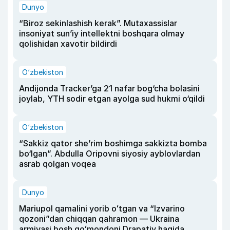
Dunyo
“Biroz sekinlashish kerak”. Mutaxassislar
insoniyat sun’iy intellektni boshqara olmay
qolishidan xavotir bildirdi
O‘zbekiston
Andijonda Tracker’ga 21 nafar bog‘cha bolasini
joylab, YTH sodir etgan ayolga sud hukmi o‘qildi
O‘zbekiston
“Sakkiz qator she’rim boshimga sakkizta bomba
bo‘lgan”. Abdulla Oripovni siyosiy ayblovlardan
asrab qolgan voqea
Dunyo
Mariupol qamalini yorib oʻtgan va “Izvarino
qozoni”dan chiqqan qahramon — Ukraina
armiyasi bosh qoʻmondoni Drapatiy haqida