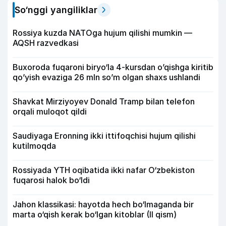
So‘nggi yangiliklar
Rossiya kuzda NATOga hujum qilishi mumkin —
AQSH razvedkasi
Buxoroda fuqaroni biryo‘la 4-kursdan o’qishga kiritib
qo’yish evaziga 26 mln so’m olgan shaxs ushlandi
Shavkat Mirziyoyev Donald Tramp bilan telefon
orqali muloqot qildi
Saudiyaga Eronning ikki ittifoqchisi hujum qilishi
kutilmoqda
Rossiyada YTH oqibatida ikki nafar O‘zbekiston
fuqarosi halok bo‘ldi
Jahon klassikasi: hayotda hech bo‘lmaganda bir
marta o‘qish kerak bo‘lgan kitoblar (II qism)