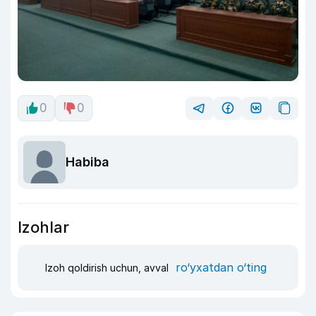
0
0
Habiba
Izohlar
ro‘yxatdan o‘ting
Izoh qoldirish uchun, avval