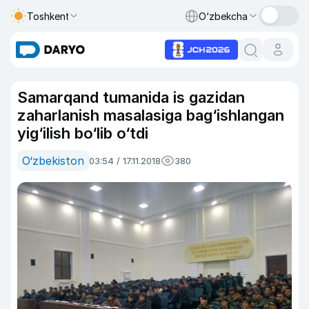
Toshkent
O‘zbekcha
Samarqand tumanida is gazidan
zaharlanish masalasiga bag‘ishlangan
yig‘ilish bo‘lib o‘tdi
O‘zbekiston
03:54 / 17.11.2018
380