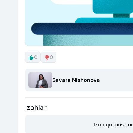
0
0
Sevara Nishonova
Izohlar
Izoh qoldirish 