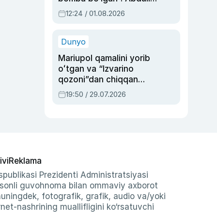
Oripovni siyosiy
12:24 / 01.08.2026
ayblovlardan asrab
qolgan voqea
Dunyo
Mariupol qamalini yorib
oʻtgan va “Izvarino
qozoni”dan chiqqan
qahramon — Ukraina
19:50 / 29.07.2026
armiyasi bosh
qoʻmondoni Drapatiy
haqida
ivi
Reklama
publikasi Prezidenti Administratsiyasi
-sonli guvohnoma bilan ommaviy axborot
shuningdek, fotografik, grafik, audio va/yoki
et-nashrining muallifligini ko‘rsatuvchi