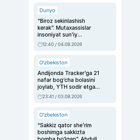
sinovlarga to‘la hayoti
Dunyo
“Biroz sekinlashish
kerak”. Mutaxassislar
insoniyat sun’iy
intellektni boshqara
12:40 / 04.08.2026
olmay qolishidan xavotir
bildirdi
O‘zbekiston
Andijonda Tracker’ga 21
nafar bog‘cha bolasini
joylab, YTH sodir etgan
ayolga sud hukmi o‘qildi
23:41 / 03.08.2026
O‘zbekiston
“Sakkiz qator she’rim
boshimga sakkizta
bomba bo‘lgan”. Abdulla