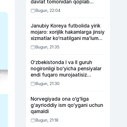
davlat tomonidan qoplab
berilishi mumkin
Bugun, 22:04
Janubiy Koreya futbolida yirik
mojaro: xorijlik hakamlarga jinsiy
xizmatlar ko‘rsatilgani ma’lum
qilindi
Bugun, 21:35
O‘zbekistonda I va II guruh
nogironligi bo‘yicha pensiyalar
endi fuqaro murojaatisiz
tayinlanishi mumkin
Bugun, 21:30
Norvegiyada ona o‘g‘liga
g‘ayrioddiy ism qo‘ygani uchun
qamaldi
Bugun, 21:18