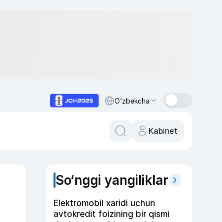
O‘zbekcha
Kabinet
So‘nggi yangiliklar
Elektromobil xaridi uchun
avtokredit foizining bir qismi