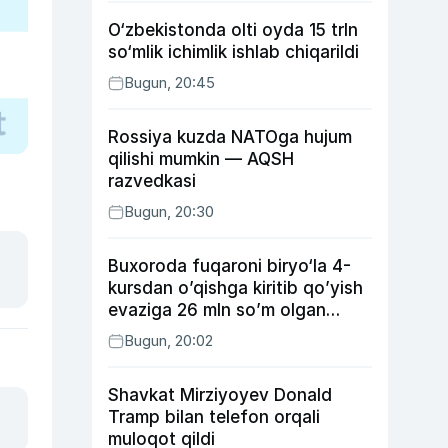
O‘zbekistonda olti oyda 15 trln
so‘mlik ichimlik ishlab chiqarildi
Bugun, 20:45
Rossiya kuzda NATOga hujum
qilishi mumkin — AQSH
razvedkasi
Bugun, 20:30
Buxoroda fuqaroni biryo‘la 4-
kursdan o’qishga kiritib qo’yish
evaziga 26 mln so’m olgan
shaxs ushlandi
Bugun, 20:02
Shavkat Mirziyoyev Donald
Tramp bilan telefon orqali
muloqot qildi