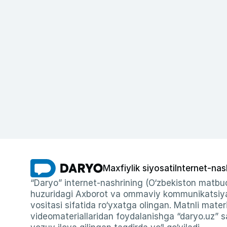
Maxfiylik siyosati
Internet-nas
“Daryo” internet-nashrining (O‘zbekiston matbuo
huzuridagi Axborot va ommaviy kommunikatsiyal
vositasi sifatida ro‘yxatga olingan. Matnli materi
videomateriallaridan foydalanishga “daryo.uz” sa