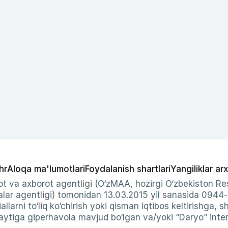
hr
Aloqa ma'lumotlari
Foydalanish shartlari
Yangiliklar arx
t va axborot agentligi (O‘zMAA, hozirgi O‘zbekiston Res
ar agentligi) tomonidan 13.03.2015 yil sanasida 0944
allarni to‘liq ko‘chirish yoki qisman iqtibos keltirishga, 
ytiga giperhavola mavjud bo‘lgan va/yoki “Daryo” intern