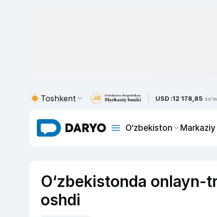
Toshkent
USD :
12 178,85
so'm
O‘zbekiston
Markaziy
O‘zbekistonda onlayn-tr
oshdi