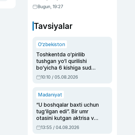
Bugun, 19:27
Tavsiyalar
O‘zbekiston
Toshkentda o‘pirilib
tushgan yo‘l qurilishi
bo‘yicha 6 kishiga sud
hukmi o‘qildi
10:10 / 05.08.2026
Madaniyat
“U boshqalar baxti uchun
tug‘ilgan edi”. Bir umr
otasini kutgan aktrisa va
dublyaj ustasi Rimma
13:55 / 04.08.2026
Ahmedovaning