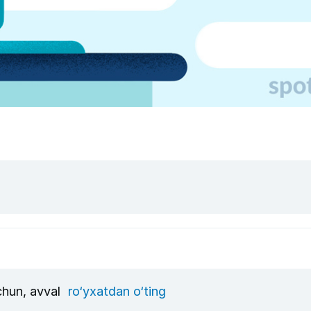
uchun, avval
ro‘yxatdan o‘ting