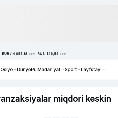
EUR :
RUB :
14 053,18
146,54
so'm
so'm
 Osiyo
Dunyo
Pul
Madaniyat
Sport
Layfstayl
anzaksiyalar miqdori keskin