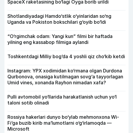
SpaceX raketasining bo‘lagi Oyga borib urildi
Shotlandiyadagi Hamdo‘stlik o‘yinlaridan so‘ng
Uganda va Pokiston bokschilari g‘oyib bo‘ldi
“O‘rgimchak odam: Yangi kun” filmi bir haftada
yilning eng kassabop filmiga aylandi
Toshkentdagi Milliy bog‘da 4 yoshli qiz cho‘kib ketdi
Instagram: YPX xodimidan ko‘rmana olgan Durdona
Qurbonova, onasiga kutilmagan sovg‘a tayyorlagan
Umid vines, xonanda Rayhon nimadan xafa?
Pulli avtomobil yo‘llarida harakatlanish uchun yo‘l
taloni sotib olinadi
Rossiya hakerlari dunyo bo‘ylab mehmonxona Wi-
Fi’ga buzib kirib ma’lumotlarni o‘g‘irlamoqda —
Microsoft