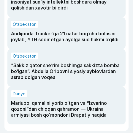
insoniyat sun’iy intellektni boshqara olmay
qolishidan xavotir bildirdi
O‘zbekiston
Andijonda Tracker’ga 21 nafar bog‘cha bolasini
joylab, YTH sodir etgan ayolga sud hukmi o‘qildi
O‘zbekiston
“Sakkiz qator she’rim boshimga sakkizta bomba
bo‘lgan”. Abdulla Oripovni siyosiy ayblovlardan
asrab qolgan voqea
Dunyo
Mariupol qamalini yorib oʻtgan va “Izvarino
qozoni”dan chiqqan qahramon — Ukraina
armiyasi bosh qoʻmondoni Drapatiy haqida