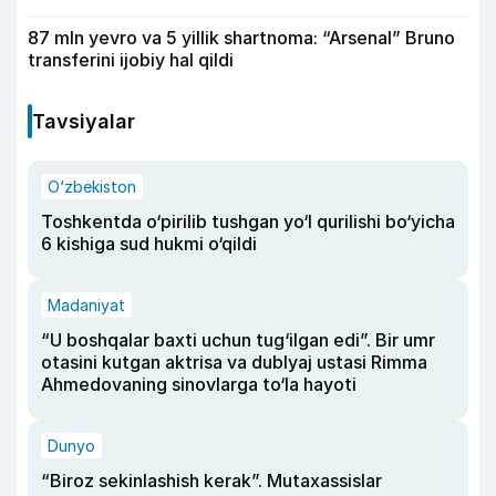
87 mln yevro va 5 yillik shartnoma: “Arsenal” Bruno
transferini ijobiy hal qildi
Tavsiyalar
O‘zbekiston
Toshkentda o‘pirilib tushgan yo‘l qurilishi bo‘yicha
6 kishiga sud hukmi o‘qildi
Madaniyat
“U boshqalar baxti uchun tug‘ilgan edi”. Bir umr
otasini kutgan aktrisa va dublyaj ustasi Rimma
Ahmedovaning sinovlarga to‘la hayoti
Dunyo
“Biroz sekinlashish kerak”. Mutaxassislar