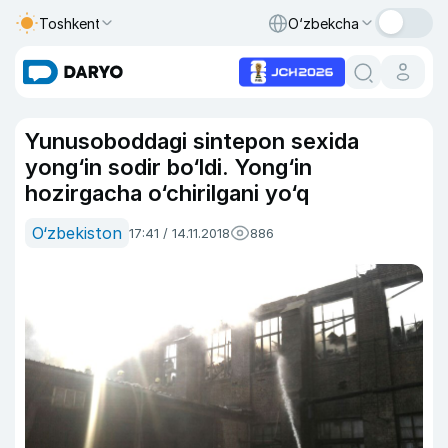
Toshkent
O‘zbekcha
Yunusoboddagi sintepon sexida
yong‘in sodir bo‘ldi. Yong‘in
hozirgacha o‘chirilgani yo‘q
O‘zbekiston
17:41 / 14.11.2018
886