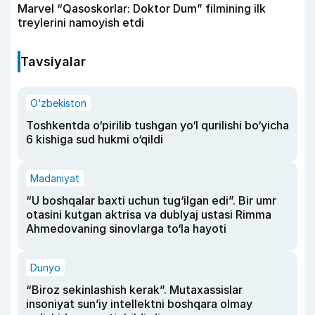
Marvel “Qasoskorlar: Doktor Dum” filmining ilk
treylerini namoyish etdi
Tavsiyalar
O‘zbekiston
Toshkentda o‘pirilib tushgan yo‘l qurilishi bo‘yicha
6 kishiga sud hukmi o‘qildi
Madaniyat
“U boshqalar baxti uchun tug‘ilgan edi”. Bir umr
otasini kutgan aktrisa va dublyaj ustasi Rimma
Ahmedovaning sinovlarga to‘la hayoti
Dunyo
“Biroz sekinlashish kerak”. Mutaxassislar
insoniyat sun’iy intellektni boshqara olmay