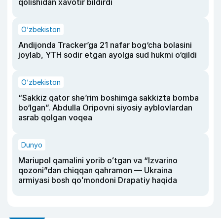
qolishidan xavotir bildirdi
O‘zbekiston
Andijonda Tracker’ga 21 nafar bog‘cha bolasini
joylab, YTH sodir etgan ayolga sud hukmi o‘qildi
O‘zbekiston
“Sakkiz qator she’rim boshimga sakkizta bomba
bo‘lgan”. Abdulla Oripovni siyosiy ayblovlardan
asrab qolgan voqea
Dunyo
Mariupol qamalini yorib oʻtgan va “Izvarino
qozoni”dan chiqqan qahramon — Ukraina
armiyasi bosh qoʻmondoni Drapatiy haqida