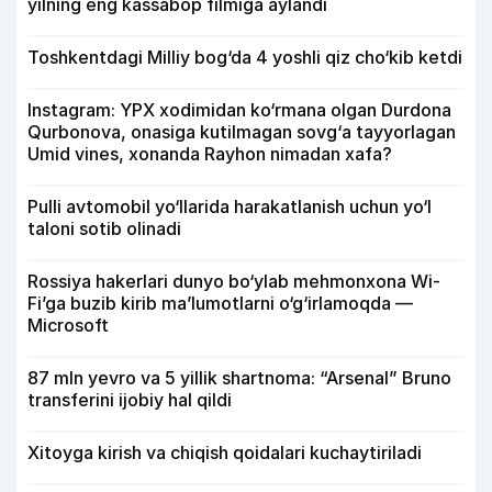
yilning eng kassabop filmiga aylandi
Toshkentdagi Milliy bog‘da 4 yoshli qiz cho‘kib ketdi
Instagram: YPX xodimidan ko‘rmana olgan Durdona
Qurbonova, onasiga kutilmagan sovg‘a tayyorlagan
Umid vines, xonanda Rayhon nimadan xafa?
Pulli avtomobil yo‘llarida harakatlanish uchun yo‘l
taloni sotib olinadi
Rossiya hakerlari dunyo bo‘ylab mehmonxona Wi-
Fi’ga buzib kirib ma’lumotlarni o‘g‘irlamoqda —
Microsoft
87 mln yevro va 5 yillik shartnoma: “Arsenal” Bruno
transferini ijobiy hal qildi
Xitoyga kirish va chiqish qoidalari kuchaytiriladi