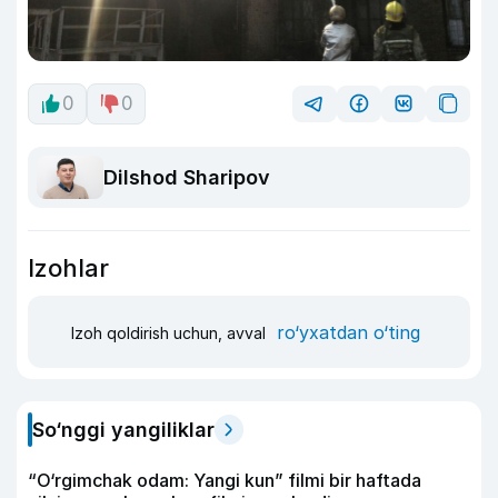
0
0
Dilshod Sharipov
Izohlar
ro‘yxatdan o‘ting
Izoh qoldirish uchun, avval
So‘nggi yangiliklar
“O‘rgimchak odam: Yangi kun” filmi bir haftada