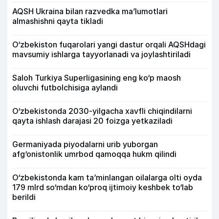
AQSH Ukraina bilan razvedka ma’lumotlari
almashishni qayta tikladi
O‘zbekiston fuqarolari yangi dastur orqali AQSHdagi
mavsumiy ishlarga tayyorlanadi va joylashtiriladi
Saloh Turkiya Superligasining eng ko‘p maosh
oluvchi futbolchisiga aylandi
O‘zbekistonda 2030-yilgacha xavfli chiqindilarni
qayta ishlash darajasi 20 foizga yetkaziladi
Germaniyada piyodalarni urib yuborgan
afg‘onistonlik umrbod qamoqqa hukm qilindi
O‘zbekistonda kam ta’minlangan oilalarga olti oyda
179 mlrd so‘mdan ko‘proq ijtimoiy keshbek to‘lab
berildi