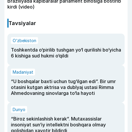
Braziliyada kapibaralar parlament binosiga bostirib
kirdi (video)
Tavsiyalar
O‘zbekiston
Toshkentda o‘pirilib tushgan yo‘l qurilishi bo‘yicha
6 kishiga sud hukmi o‘qildi
Madaniyat
“U boshqalar baxti uchun tug‘ilgan edi”. Bir umr
otasini kutgan aktrisa va dublyaj ustasi Rimma
Ahmedovaning sinovlarga to‘la hayoti
Dunyo
“Biroz sekinlashish kerak”. Mutaxassislar
insoniyat sun’iy intellektni boshqara olmay
qolishidan xavotir bildirdi