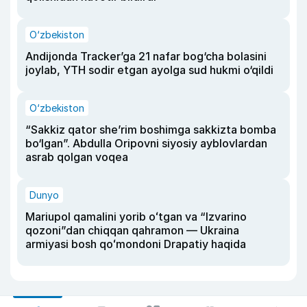
O‘zbekiston
Andijonda Tracker’ga 21 nafar bog‘cha bolasini
joylab, YTH sodir etgan ayolga sud hukmi o‘qildi
O‘zbekiston
“Sakkiz qator she’rim boshimga sakkizta bomba
bo‘lgan”. Abdulla Oripovni siyosiy ayblovlardan
asrab qolgan voqea
Dunyo
Mariupol qamalini yorib oʻtgan va “Izvarino
qozoni”dan chiqqan qahramon — Ukraina
armiyasi bosh qoʻmondoni Drapatiy haqida