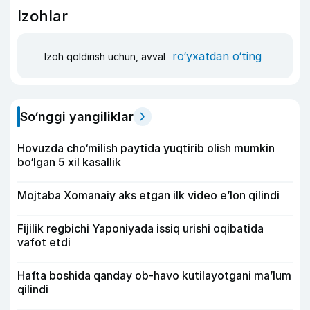
Izohlar
ro‘yxatdan o‘ting
Izoh qoldirish uchun, avval
So‘nggi yangiliklar
Hovuzda cho‘milish paytida yuqtirib olish mumkin
bo‘lgan 5 xil kasallik
Mojtaba Xomanaiy aks etgan ilk video e’lon qilindi
Fijilik regbichi Yaponiyada issiq urishi oqibatida
vafot etdi
Hafta boshida qanday ob-havo kutilayotgani ma’lum
qilindi