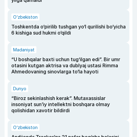
yilga qamaldi
O‘zbekiston
Toshkentda o‘pirilib tushgan yo‘l qurilishi bo‘yicha
6 kishiga sud hukmi o‘qildi
Madaniyat
“U boshqalar baxti uchun tug‘ilgan edi”. Bir umr
otasini kutgan aktrisa va dublyaj ustasi Rimma
Ahmedovaning sinovlarga to‘la hayoti
Dunyo
“Biroz sekinlashish kerak”. Mutaxassislar
insoniyat sun’iy intellektni boshqara olmay
qolishidan xavotir bildirdi
O‘zbekiston