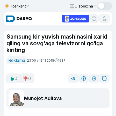
Toshkent
O‘zbekcha
Samsung kir yuvish mashinasini xarid
qiling va sovg‘aga televizorni qo‘lga
kiriting
Reklama
23:00 / 13.11.2018
987
0
0
Munojot Adilova