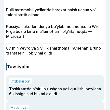
Pulli avtomobil yo‘llarida harakatlanish uchun yo‘l
taloni sotib olinadi
Rossiya hakerlari dunyo bo‘ylab mehmonxona Wi-
Fi’ga buzib kirib ma’lumotlarni o‘g‘irlamoqda —
Microsoft
87 mln yevro va 5 yillik shartnoma: “Arsenal” Bruno
transferini ijobiy hal qildi
Tavsiyalar
O‘zbekiston
Toshkentda o‘pirilib tushgan yo‘l qurilishi bo‘yicha
6 kishiga sud hukmi o‘qildi
Madaniyat