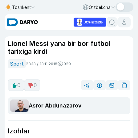
Toshkent
O‘zbekcha
Lionel Messi yana bir bor futbol
tarixiga kirdi
Sport
23:13 / 13.11.2018
929
0
0
Asror Abdunazarov
Izohlar