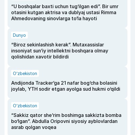
“U boshqalar baxti uchun tug‘ilgan edi”. Bir umr
otasini kutgan aktrisa va dublyaj ustasi Rimma
Ahmedovaning sinovlarga to‘la hayoti
Dunyo
“Biroz sekinlashish kerak”. Mutaxassislar
insoniyat sun’iy intellektni boshqara olmay
qolishidan xavotir bildirdi
O‘zbekiston
Andijonda Tracker’ga 21 nafar bog‘cha bolasini
joylab, YTH sodir etgan ayolga sud hukmi o‘qildi
O‘zbekiston
“Sakkiz qator she’rim boshimga sakkizta bomba
bo‘lgan”. Abdulla Oripovni siyosiy ayblovlardan
asrab qolgan voqea