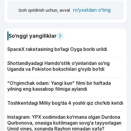
ro‘yxatdan o‘ting
Izoh qoldirish uchun, avval
So‘nggi yangiliklar
SpaceX raketasining bo‘lagi Oyga borib urildi
Shotlandiyadagi Hamdo‘stlik o‘yinlaridan so‘ng
Uganda va Pokiston bokschilari g‘oyib bo‘ldi
“O‘rgimchak odam: Yangi kun” filmi bir haftada
yilning eng kassabop filmiga aylandi
Toshkentdagi Milliy bog‘da 4 yoshli qiz cho‘kib ketdi
Instagram: YPX xodimidan ko‘rmana olgan Durdona
Qurbonova, onasiga kutilmagan sovg‘a tayyorlagan
Umid vines, xonanda Rayhon nimadan xafa?