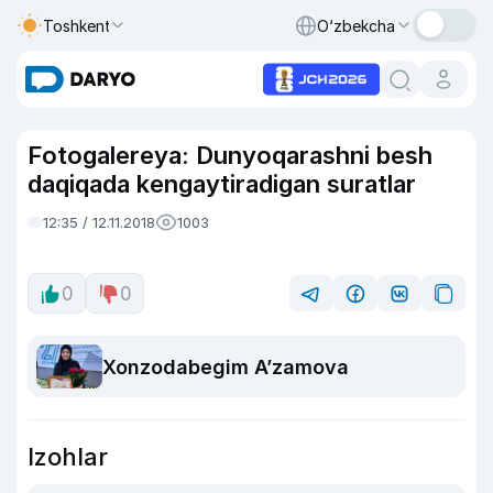
Toshkent
O‘zbekcha
Fotogalereya: Dunyoqarashni besh
daqiqada kengaytiradigan suratlar
12:35 / 12.11.2018
1003
0
0
Xonzodabegim A’zamova
Izohlar