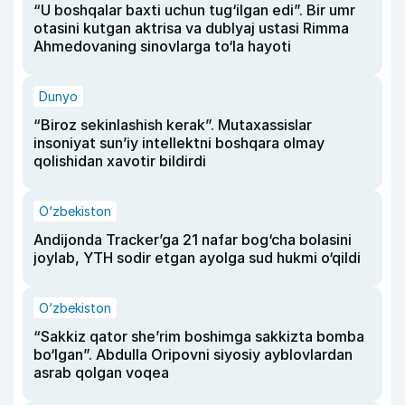
“U boshqalar baxti uchun tug‘ilgan edi”. Bir umr
otasini kutgan aktrisa va dublyaj ustasi Rimma
Ahmedovaning sinovlarga to‘la hayoti
Dunyo
“Biroz sekinlashish kerak”. Mutaxassislar
insoniyat sun’iy intellektni boshqara olmay
qolishidan xavotir bildirdi
O‘zbekiston
Andijonda Tracker’ga 21 nafar bog‘cha bolasini
joylab, YTH sodir etgan ayolga sud hukmi o‘qildi
O‘zbekiston
“Sakkiz qator she’rim boshimga sakkizta bomba
bo‘lgan”. Abdulla Oripovni siyosiy ayblovlardan
asrab qolgan voqea