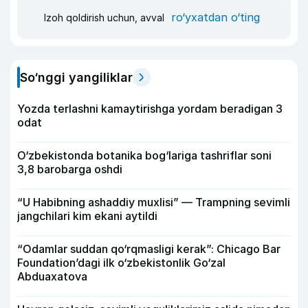
ro‘yxatdan o‘ting
Izoh qoldirish uchun, avval
So‘nggi yangiliklar
Yozda terlashni kamaytirishga yordam beradigan 3
odat
O‘zbekistonda botanika bog‘lariga tashriflar soni
3,8 barobarga oshdi
“U Habibning ashaddiy muxlisi” — Trampning sevimli
jangchilari kim ekani aytildi
“Odamlar suddan qo‘rqmasligi kerak”: Chicago Bar
Foundation’dagi ilk o‘zbekistonlik Go‘zal
Abduaxatova