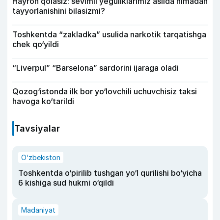
Hayron qolasiz: sevimli yeguliklarimiz aslida nimadan
tayyorlanishini bilasizmi?
Toshkentda “zakladka” usulida narkotik tarqatishga
chek qo‘yildi
“Liverpul” “Barselona” sardorini ijaraga oladi
Qozog‘istonda ilk bor yo‘lovchili uchuvchisiz taksi
havoga ko‘tarildi
Tavsiyalar
O‘zbekiston
Toshkentda o‘pirilib tushgan yo‘l qurilishi bo‘yicha
6 kishiga sud hukmi o‘qildi
Madaniyat