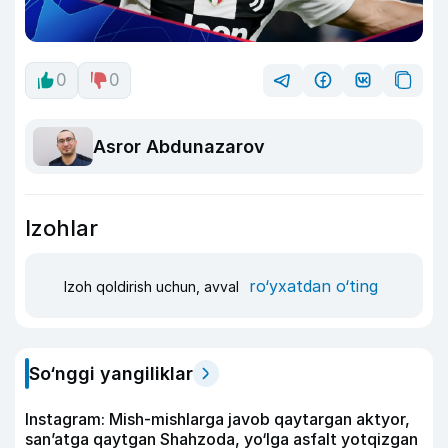
0
0
Asror Abdunazarov
Izohlar
ro‘yxatdan o‘ting
Izoh qoldirish uchun, avval
So‘nggi yangiliklar
Instagram: Mish-mishlarga javob qaytargan aktyor,
san’atga qaytgan Shahzoda, yo‘lga asfalt yotqizgan