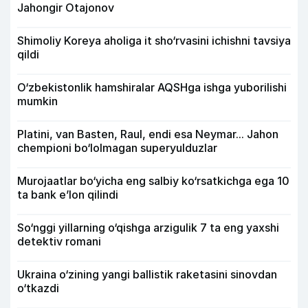
Jahongir Otajonov
Shimoliy Koreya aholiga it sho‘rvasini ichishni tavsiya
qildi
O‘zbekistonlik hamshiralar AQSHga ishga yuborilishi
mumkin
Platini, van Basten, Raul, endi esa Neymar... Jahon
chempioni bo‘lolmagan superyulduzlar
Murojaatlar bo‘yicha eng salbiy ko‘rsatkichga ega 10
ta bank e’lon qilindi
So‘nggi yillarning o‘qishga arzigulik 7 ta eng yaxshi
detektiv romani
Ukraina o‘zining yangi ballistik raketasini sinovdan
o‘tkazdi