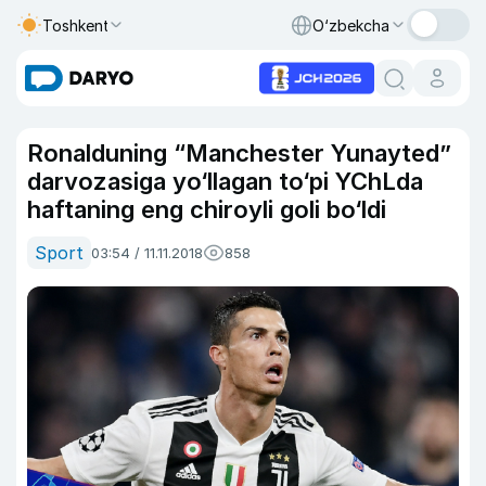
Toshkent
O‘zbekcha
Ronalduning “Manchester Yunayted”
darvozasiga yo‘llagan to‘pi YChLda
haftaning eng chiroyli goli bo‘ldi
Sport
03:54 / 11.11.2018
858