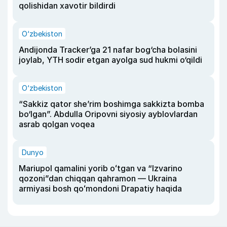
qolishidan xavotir bildirdi
O‘zbekiston
Andijonda Tracker’ga 21 nafar bog‘cha bolasini
joylab, YTH sodir etgan ayolga sud hukmi o‘qildi
O‘zbekiston
“Sakkiz qator she’rim boshimga sakkizta bomba
bo‘lgan”. Abdulla Oripovni siyosiy ayblovlardan
asrab qolgan voqea
Dunyo
Mariupol qamalini yorib oʻtgan va “Izvarino
qozoni”dan chiqqan qahramon — Ukraina
armiyasi bosh qoʻmondoni Drapatiy haqida