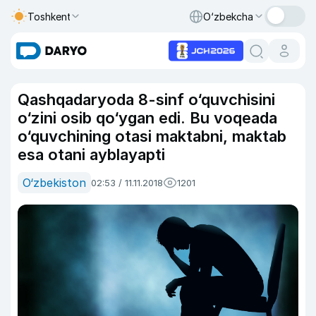
Toshkent
O‘zbekcha
Qashqadaryoda 8-sinf o‘quvchisini
o‘zini osib qo‘ygan edi. Bu voqeada
o‘quvchining otasi maktabni, maktab
esa otani ayblayapti
O‘zbekiston
02:53 / 11.11.2018
1201