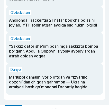
O‘zbekiston
Andijonda Tracker’ga 21 nafar bog‘cha bolasini
joylab, YTH sodir etgan ayolga sud hukmi o‘qildi
O‘zbekiston
“Sakkiz qator she’rim boshimga sakkizta bomba
bo‘lgan”. Abdulla Oripovni siyosiy ayblovlardan
asrab qolgan voqea
Dunyo
Mariupol qamalini yorib oʻtgan va “Izvarino
qozoni”dan chiqqan qahramon — Ukraina
armiyasi bosh qoʻmondoni Drapatiy haqida