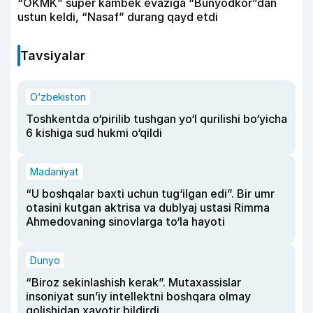
“OKMK” super kambek evaziga “Bunyodkor”dan
ustun keldi, “Nasaf” durang qayd etdi
Tavsiyalar
O‘zbekiston
Toshkentda o‘pirilib tushgan yo‘l qurilishi bo‘yicha
6 kishiga sud hukmi o‘qildi
Madaniyat
“U boshqalar baxti uchun tug‘ilgan edi”. Bir umr
otasini kutgan aktrisa va dublyaj ustasi Rimma
Ahmedovaning sinovlarga to‘la hayoti
Dunyo
“Biroz sekinlashish kerak”. Mutaxassislar
insoniyat sun’iy intellektni boshqara olmay
qolishidan xavotir bildirdi