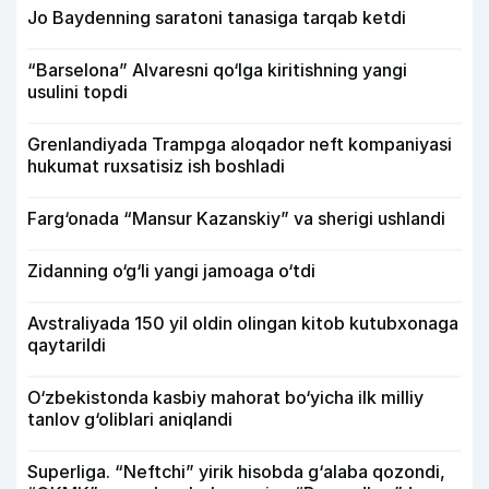
Jo Baydenning saratoni tanasiga tarqab ketdi
“Barselona” Alvaresni qo‘lga kiritishning yangi
usulini topdi
Grenlandiyada Trampga aloqador neft kompaniyasi
hukumat ruxsatisiz ish boshladi
Farg‘onada “Mansur Kazanskiy” va sherigi ushlandi
Zidanning o‘g‘li yangi jamoaga o‘tdi
Avstraliyada 150 yil oldin olingan kitob kutubxonaga
qaytarildi
O‘zbekistonda kasbiy mahorat bo‘yicha ilk milliy
tanlov g‘oliblari aniqlandi
Superliga. “Neftchi” yirik hisobda g‘alaba qozondi,