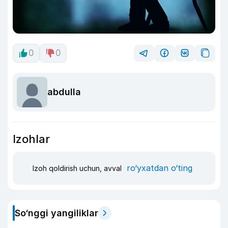
0
0
abdulla
Izohlar
ro‘yxatdan o‘ting
Izoh qoldirish uchun, avval
So‘nggi yangiliklar