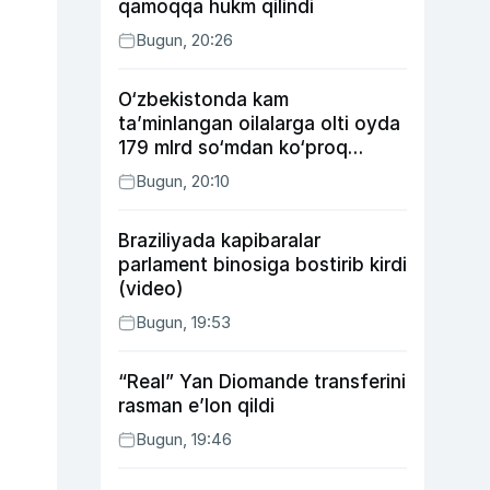
qamoqqa hukm qilindi
Bugun, 20:26
O‘zbekistonda kam
ta’minlangan oilalarga olti oyda
179 mlrd so‘mdan ko‘proq
ijtimoiy keshbek to‘lab berildi
Bugun, 20:10
Braziliyada kapibaralar
parlament binosiga bostirib kirdi
(video)
Bugun, 19:53
“Real” Yan Diomande transferini
rasman e’lon qildi
Bugun, 19:46