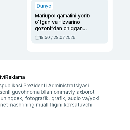
Dunyo
Mariupol qamalini yorib
oʻtgan va “Izvarino
qozoni”dan chiqqan
qahramon — Ukraina
19:50 / 29.07.2026
armiyasi bosh
qoʻmondoni Drapatiy
haqida
ivi
Reklama
publikasi Prezidenti Administratsiyasi
-sonli guvohnoma bilan ommaviy axborot
shuningdek, fotografik, grafik, audio va/yoki
et-nashrining muallifligini ko‘rsatuvchi