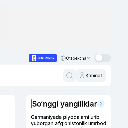
O‘zbekcha
Kabinet
So‘nggi yangiliklar
Germaniyada piyodalarni urib
yuborgan afg‘onistonlik umrbod