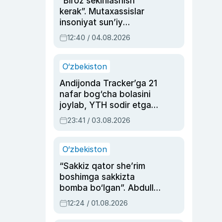
“Biroz sekinlashish
kerak”. Mutaxassislar
insoniyat sun’iy
intellektni boshqara
12:40 / 04.08.2026
olmay qolishidan xavotir
bildirdi
O‘zbekiston
Andijonda Tracker’ga 21
nafar bog‘cha bolasini
joylab, YTH sodir etgan
ayolga sud hukmi o‘qildi
23:41 / 03.08.2026
O‘zbekiston
“Sakkiz qator she’rim
boshimga sakkizta
bomba bo‘lgan”. Abdulla
Oripovni siyosiy
12:24 / 01.08.2026
ayblovlardan asrab
qolgan voqea