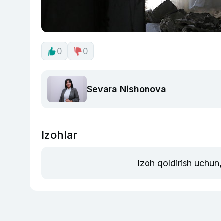
0
0
Sevara Nishonova
Izohlar
Izoh qoldirish uchun