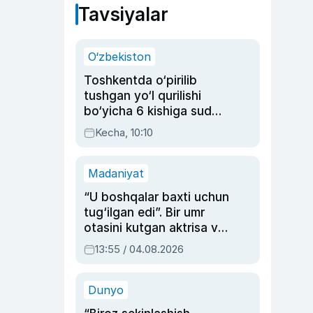
Tavsiyalar
O‘zbekiston
Toshkentda o‘pirilib
tushgan yo‘l qurilishi
bo‘yicha 6 kishiga sud
hukmi o‘qildi
Kecha, 10:10
Madaniyat
“U boshqalar baxti uchun
tug‘ilgan edi”. Bir umr
otasini kutgan aktrisa va
dublyaj ustasi Rimma
13:55 / 04.08.2026
Ahmedovaning
sinovlarga to‘la hayoti
Dunyo