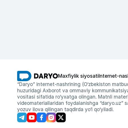
Maxfiylik siyosati
Internet-nas
“Daryo” internet-nashrining (O‘zbekiston matbuo
huzuridagi Axborot va ommaviy kommunikatsiyal
vositasi sifatida ro‘yxatga olingan. Matnli materi
videomateriallaridan foydalanishga “daryo.uz” sa
yozuv ilova qilingan taqdirda yo‘l qo‘yiladi.