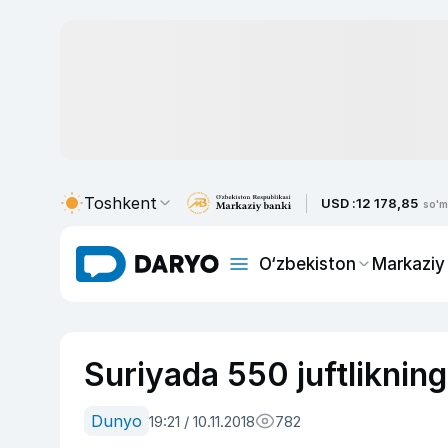
Toshkent
USD :
12 178,85
so'm
O‘zbekiston
Markaziy
Suriyada 550 juftlikning
Dunyo
19:21 / 10.11.2018
782