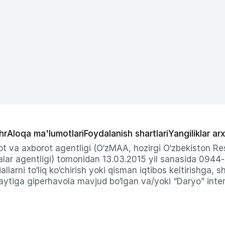
hr
Aloqa ma'lumotlari
Foydalanish shartlari
Yangiliklar arx
t va axborot agentligi (O‘zMAA, hozirgi O‘zbekiston Res
ar agentligi) tomonidan 13.03.2015 yil sanasida 0944
allarni to‘liq ko‘chirish yoki qisman iqtibos keltirishga, 
ytiga giperhavola mavjud bo‘lgan va/yoki “Daryo” intern