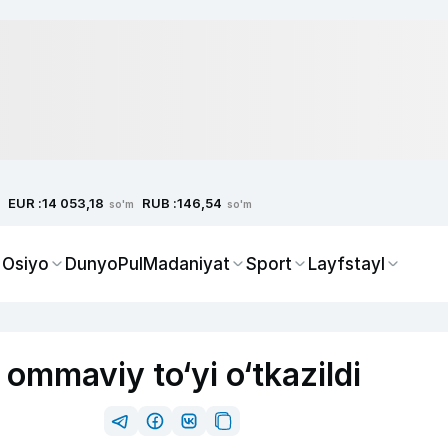
EUR :
RUB :
14 053,18
146,54
so'm
so'm
 Osiyo
Dunyo
Pul
Madaniyat
Sport
Layfstayl
 ommaviy to‘yi o‘tkazildi