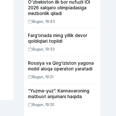
O'zbekiston ilk bor nufuzli IOI
2026 xalqaro olimpiadasiga
mezbonlik qiladi
Bugun, 19:43
Farg‘onada ming yillik devor
qoldiqlari topildi
Bugun, 19:33
Rossiya va Qirg‘iziston yagona
mobil aloqa operatori yaratadi
Bugun, 19:21
“Yuzma-yuz”. Kannavaroning
matbuot anjumani haqida
Bugun, 19:20