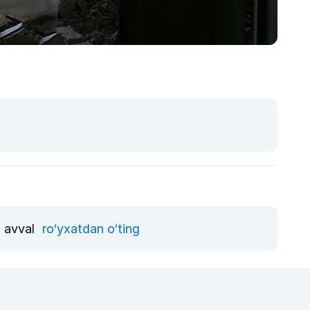
, avval
ro‘yxatdan o‘ting