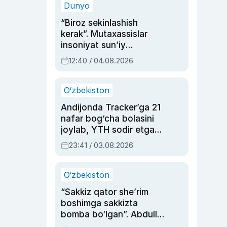
Dunyo
“Biroz sekinlashish
kerak”. Mutaxassislar
insoniyat sun’iy
intellektni boshqara
12:40 / 04.08.2026
olmay qolishidan xavotir
bildirdi
O‘zbekiston
Andijonda Tracker’ga 21
nafar bog‘cha bolasini
joylab, YTH sodir etgan
ayolga sud hukmi o‘qildi
23:41 / 03.08.2026
O‘zbekiston
“Sakkiz qator she’rim
boshimga sakkizta
bomba bo‘lgan”. Abdulla
Oripovni siyosiy