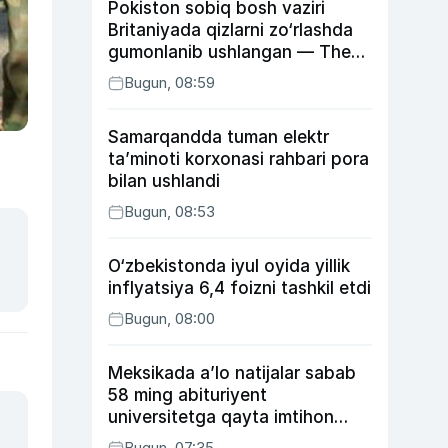
Pokiston sobiq bosh vaziri
Britaniyada qizlarni zo‘rlashda
gumonlanib ushlangan — The
Guardian
Bugun, 08:59
Samarqandda tuman elektr
ta’minoti korxonasi rahbari pora
bilan ushlandi
Bugun, 08:53
O‘zbekistonda iyul oyida yillik
inflyatsiya 6,4 foizni tashkil etdi
Bugun, 08:00
Meksikada a’lo natijalar sabab
58 ming abituriyent
universitetga qayta imtihon
topshiradi
Bugun, 07:35