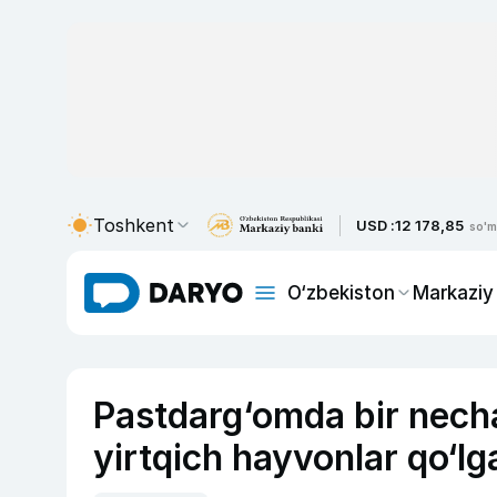
Toshkent
USD :
12 178,85
so'm
O‘zbekiston
Markaziy
Pastdarg‘omda bir nech
yirtqich hayvonlar qo‘lga