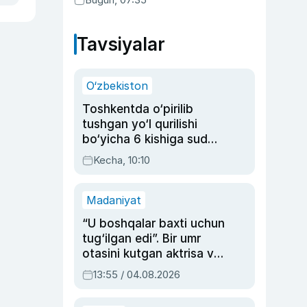
Tavsiyalar
O‘zbekiston
Toshkentda o‘pirilib
tushgan yo‘l qurilishi
bo‘yicha 6 kishiga sud
hukmi o‘qildi
Kecha, 10:10
Madaniyat
“U boshqalar baxti uchun
tug‘ilgan edi”. Bir umr
otasini kutgan aktrisa va
dublyaj ustasi Rimma
13:55 / 04.08.2026
Ahmedovaning
sinovlarga to‘la hayoti