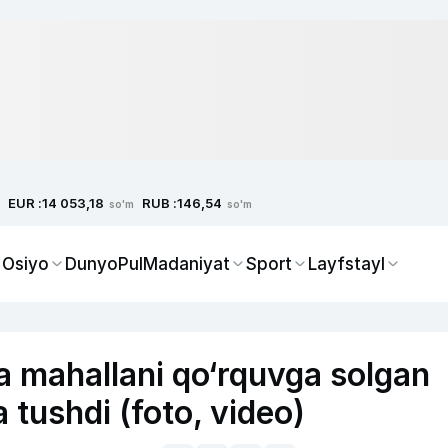
EUR :
RUB :
14 053,18
146,54
so'm
so'm
 Osiyo
Dunyo
Pul
Madaniyat
Sport
Layfstayl
a mahallani qo‘rquvga solgan
 tushdi (foto, video)