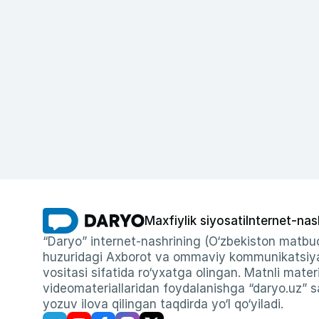
Maxfiylik siyosati
Internet-nas
“Daryo” internet-nashrining (O‘zbekiston matbuo
huzuridagi Axborot va ommaviy kommunikatsiyal
vositasi sifatida ro‘yxatga olingan. Matnli materi
videomateriallaridan foydalanishga “daryo.uz” sa
yozuv ilova qilingan taqdirda yo‘l qo‘yiladi.