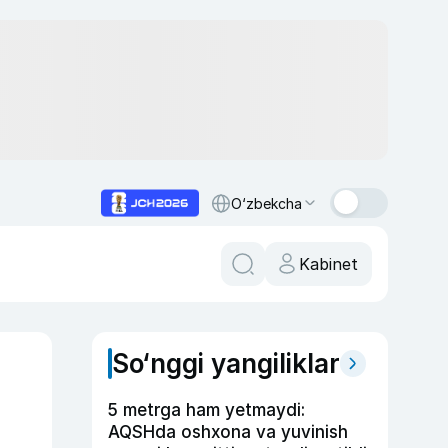
O‘zbekcha
Kabinet
So‘nggi yangiliklar
5 metrga ham yetmaydi:
AQSHda oshxona va yuvinish