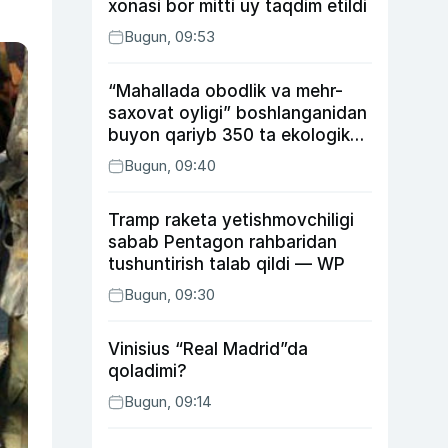
xonasi bor mitti uy taqdim etildi
Bugun, 09:53
“Mahallada obodlik va mehr-
saxovat oyligi” boshlanganidan
buyon qariyb 350 ta ekologik
huquqbuzarlik aniqlandi
Bugun, 09:40
Tramp raketa yetishmovchiligi
sabab Pentagon rahbaridan
tushuntirish talab qildi — WP
Bugun, 09:30
Vinisius “Real Madrid”da
qoladimi?
Bugun, 09:14