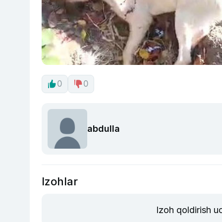
0
0
abdulla
Izohlar
Izoh qoldirish 