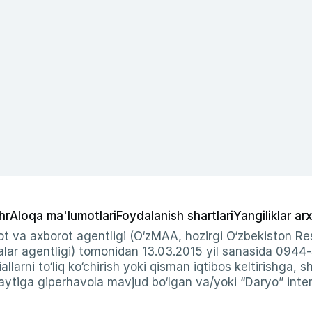
hr
Aloqa ma'lumotlari
Foydalanish shartlari
Yangiliklar arx
t va axborot agentligi (O‘zMAA, hozirgi O‘zbekiston Res
ar agentligi) tomonidan 13.03.2015 yil sanasida 0944
allarni to‘liq ko‘chirish yoki qisman iqtibos keltirishga, 
ytiga giperhavola mavjud bo‘lgan va/yoki “Daryo” intern