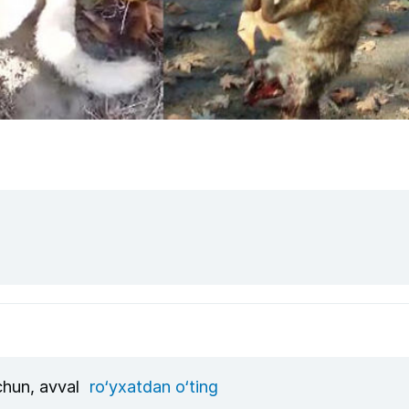
uchun, avval
ro‘yxatdan o‘ting