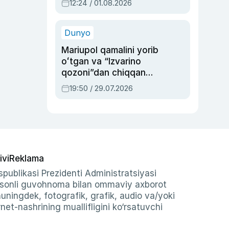
12:24 / 01.08.2026
ayblovlardan asrab
qolgan voqea
Dunyo
Mariupol qamalini yorib
oʻtgan va “Izvarino
qozoni”dan chiqqan
qahramon — Ukraina
19:50 / 29.07.2026
armiyasi bosh
qoʻmondoni Drapatiy
haqida
ivi
Reklama
publikasi Prezidenti Administratsiyasi
-sonli guvohnoma bilan ommaviy axborot
shuningdek, fotografik, grafik, audio va/yoki
et-nashrining muallifligini ko‘rsatuvchi