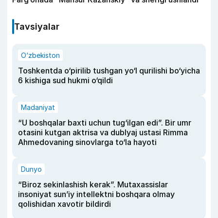
Tavsiyalar
O‘zbekiston
Toshkentda o‘pirilib tushgan yo‘l qurilishi bo‘yicha
6 kishiga sud hukmi o‘qildi
Madaniyat
“U boshqalar baxti uchun tug‘ilgan edi”. Bir umr
otasini kutgan aktrisa va dublyaj ustasi Rimma
Ahmedovaning sinovlarga to‘la hayoti
Dunyo
“Biroz sekinlashish kerak”. Mutaxassislar
insoniyat sun’iy intellektni boshqara olmay
qolishidan xavotir bildirdi