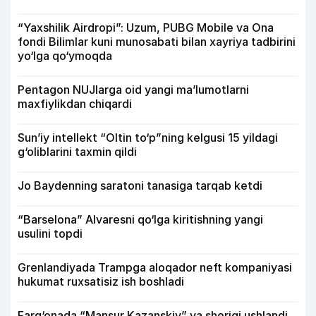
“Yaxshilik Airdropi”: Uzum, PUBG Mobile va Ona
fondi Bilimlar kuni munosabati bilan xayriya tadbirini
yo‘lga qo‘ymoqda
Pentagon NUJlarga oid yangi maʼlumotlarni
maxfiylikdan chiqardi
Sun’iy intellekt “Oltin to‘p”ning kelgusi 15 yildagi
g‘oliblarini taxmin qildi
Jo Baydenning saratoni tanasiga tarqab ketdi
“Barselona” Alvaresni qo‘lga kiritishning yangi
usulini topdi
Grenlandiyada Trampga aloqador neft kompaniyasi
hukumat ruxsatisiz ish boshladi
Farg‘onada “Mansur Kazanskiy” va sherigi ushlandi