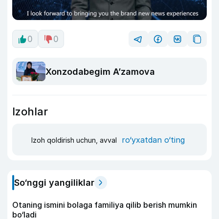
0
0
Xonzodabegim A’zamova
Izohlar
ro‘yxatdan o‘ting
Izoh qoldirish uchun, avval
So‘nggi yangiliklar
Otaning ismini bolaga familiya qilib berish mumkin
bo‘ladi