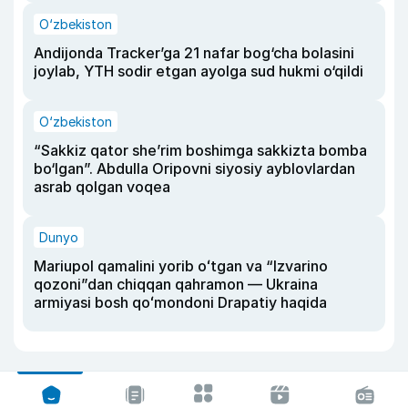
O‘zbekiston
Andijonda Tracker’ga 21 nafar bog‘cha bolasini
joylab, YTH sodir etgan ayolga sud hukmi o‘qildi
O‘zbekiston
“Sakkiz qator she’rim boshimga sakkizta bomba
bo‘lgan”. Abdulla Oripovni siyosiy ayblovlardan
asrab qolgan voqea
Dunyo
Mariupol qamalini yorib oʻtgan va “Izvarino
qozoni”dan chiqqan qahramon — Ukraina
armiyasi bosh qoʻmondoni Drapatiy haqida