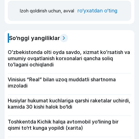
ro‘yxatdan o‘ting
Izoh qoldirish uchun, avval
So‘nggi yangiliklar
Oʻzbekistonda olti oyda savdo, xizmat koʻrsatish va
umumiy ovqatlanish korxonalari qancha soliq
toʻlagani ochiqlandi
Vinisius “Real” bilan uzoq muddatli shartnoma
imzoladi
Husiylar hukumat kuchlariga qarshi raketalar uchirdi,
kamida 30 kishi halok bo‘ldi
Toshkentda Kichik halqa avtomobil yo‘lining bir
qismi to‘rt kunga yopildi (xarita)