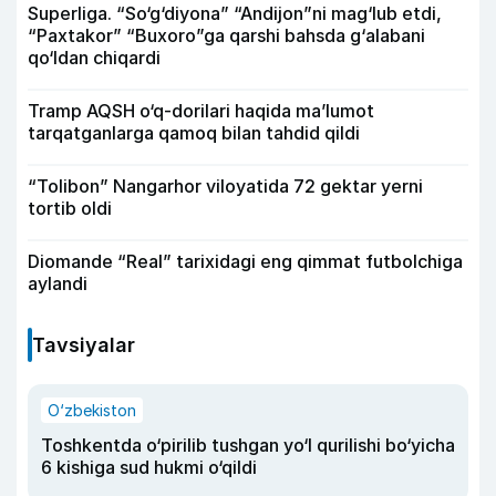
Superliga. “So‘g‘diyona” “Andijon”ni mag‘lub etdi,
“Paxtakor” “Buxoro”ga qarshi bahsda g‘alabani
qo‘ldan chiqardi
Tramp AQSH o‘q-dorilari haqida ma’lumot
tarqatganlarga qamoq bilan tahdid qildi
“Tolibon” Nangarhor viloyatida 72 gektar yerni
tortib oldi
Diomande “Real” tarixidagi eng qimmat futbolchiga
aylandi
Tavsiyalar
O‘zbekiston
Toshkentda o‘pirilib tushgan yo‘l qurilishi bo‘yicha
6 kishiga sud hukmi o‘qildi