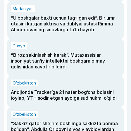
Madaniyat
“U boshqalar baxti uchun tug‘ilgan edi”. Bir umr
otasini kutgan aktrisa va dublyaj ustasi Rimma
Ahmedovaning sinovlarga to‘la hayoti
Dunyo
“Biroz sekinlashish kerak”. Mutaxassislar
insoniyat sun’iy intellektni boshqara olmay
qolishidan xavotir bildirdi
O‘zbekiston
Andijonda Tracker’ga 21 nafar bog‘cha bolasini
joylab, YTH sodir etgan ayolga sud hukmi o‘qildi
O‘zbekiston
“Sakkiz qator she’rim boshimga sakkizta bomba
bo‘lgan”. Abdulla Oripovni siyosiy ayblovlardan