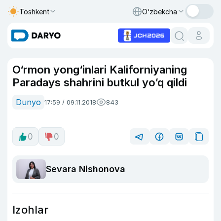
Toshkent
O‘zbekcha
O‘rmon yong‘inlari Kaliforniyaning
Paradays shahrini butkul yo‘q qildi
Dunyo
17:59 / 09.11.2018
843
0
0
Sevara Nishonova
Izohlar