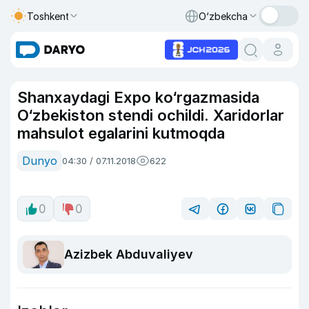
Toshkent
O‘zbekcha
Shanxaydagi Expo ko‘rgazmasida
O‘zbekiston stendi ochildi. Xaridorlar
mahsulot egalarini kutmoqda
Dunyo
04:30 / 07.11.2018
622
0
0
Azizbek Abduvaliyev