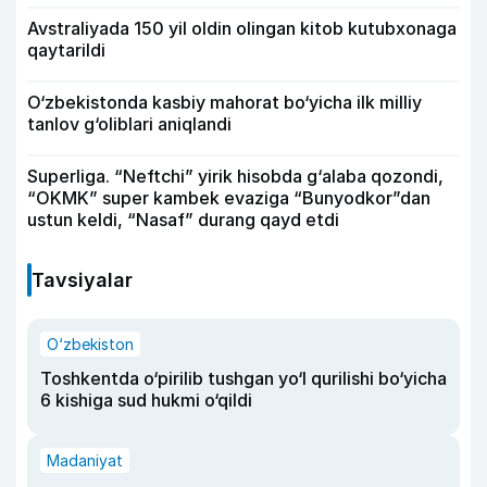
Avstraliyada 150 yil oldin olingan kitob kutubxonaga
qaytarildi
O‘zbekistonda kasbiy mahorat bo‘yicha ilk milliy
tanlov g‘oliblari aniqlandi
Superliga. “Neftchi” yirik hisobda g‘alaba qozondi,
“OKMK” super kambek evaziga “Bunyodkor”dan
ustun keldi, “Nasaf” durang qayd etdi
Tavsiyalar
O‘zbekiston
Toshkentda o‘pirilib tushgan yo‘l qurilishi bo‘yicha
6 kishiga sud hukmi o‘qildi
Madaniyat