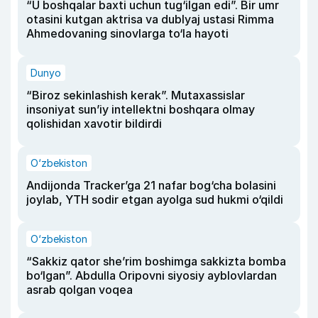
“U boshqalar baxti uchun tug‘ilgan edi”. Bir umr
otasini kutgan aktrisa va dublyaj ustasi Rimma
Ahmedovaning sinovlarga to‘la hayoti
Dunyo
“Biroz sekinlashish kerak”. Mutaxassislar
insoniyat sun’iy intellektni boshqara olmay
qolishidan xavotir bildirdi
O‘zbekiston
Andijonda Tracker’ga 21 nafar bog‘cha bolasini
joylab, YTH sodir etgan ayolga sud hukmi o‘qildi
O‘zbekiston
“Sakkiz qator she’rim boshimga sakkizta bomba
bo‘lgan”. Abdulla Oripovni siyosiy ayblovlardan
asrab qolgan voqea