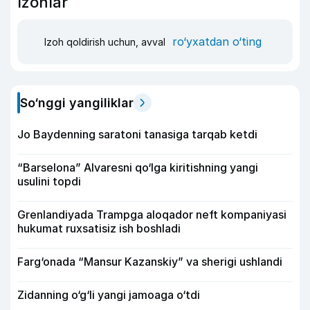
Izohlar
ro‘yxatdan o‘ting
Izoh qoldirish uchun, avval
So‘nggi yangiliklar
Jo Baydenning saratoni tanasiga tarqab ketdi
“Barselona” Alvaresni qo‘lga kiritishning yangi
usulini topdi
Grenlandiyada Trampga aloqador neft kompaniyasi
hukumat ruxsatisiz ish boshladi
Farg‘onada “Mansur Kazanskiy” va sherigi ushlandi
Zidanning o‘g‘li yangi jamoaga o‘tdi