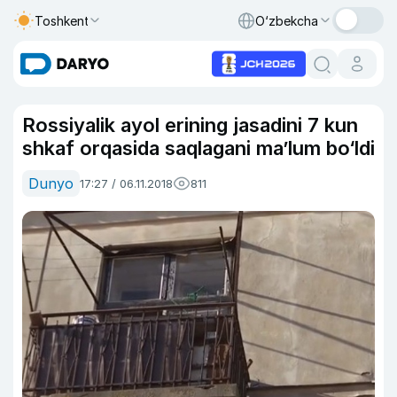
Toshkent
O‘zbekcha
Rossiyalik ayol erining jasadini 7 kun
shkaf orqasida saqlagani ma’lum bo‘ldi
Dunyo
17:27 / 06.11.2018
811