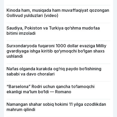
Kinoda ham, musiqada ham muvaffaqiyat qozongan
Gollivud yulduzlari (video)
Saudiya, Pokiston va Turkiya qo‘shma mudofaa
bitimi imzoladi
Surxondaryoda fuqaroni 1000 dollar evaziga Milliy
gvardiyaga ishga kiritib qo‘ymoqchi bo‘lgan shaxs
ushlandi
Nafas olganda kurakda og‘riq paydo bo‘lishining
sababi va davo choralari
“Barselona” Rodri uchun qancha to‘lamoqchi
ekanligi ma’lum bo‘ldi — Romano
Namangan shahar sobiq hokimi 11 yilga ozodlikdan
mahrum qilindi