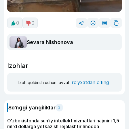
0
0
Sevara Nishonova
Izohlar
ro‘yxatdan o‘ting
Izoh qoldirish uchun, avval
So‘nggi yangiliklar
Oʻzbekistonda sunʼiy intellekt xizmatlari hajmini 1,5
mlrd dollarga yetkazish rejalashtirilmoqda