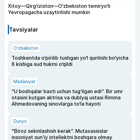
Xitoy—Qirg‘iziston—O‘zbekiston temiryo‘li
Yevropagacha uzaytirilishi mumkin
Tavsiyalar
O‘zbekiston
Toshkentda o‘pirilib tushgan yo‘l qurilishi bo‘yicha
6 kishiga sud hukmi o‘qildi
Madaniyat
“U boshqalar baxti uchun tug‘ilgan edi”. Bir umr
otasini kutgan aktrisa va dublyaj ustasi Rimma
Ahmedovaning sinovlarga to‘la hayoti
Dunyo
“Biroz sekinlashish kerak”. Mutaxassislar
insoniyat sun’iy intellektni boshqara olmay