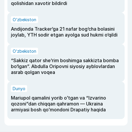
qolishidan xavotir bildirdi
O‘zbekiston
Andijonda Tracker’ga 21 nafar bog‘cha bolasini
joylab, YTH sodir etgan ayolga sud hukmi o‘qildi
O‘zbekiston
“Sakkiz qator she’rim boshimga sakkizta bomba
bo‘lgan”. Abdulla Oripovni siyosiy ayblovlardan
asrab qolgan voqea
Dunyo
Mariupol qamalini yorib oʻtgan va “Izvarino
qozoni”dan chiqqan qahramon — Ukraina
armiyasi bosh qoʻmondoni Drapatiy haqida